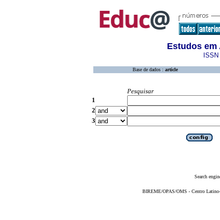
Estudos em 
ISSN 
Base de dados :
article
Pesquisar
1
2
3
Search engin
BIREME/OPAS/OMS - Centro Latino-Am