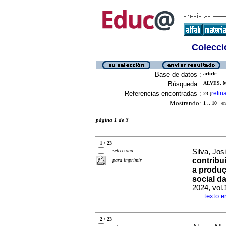
Colecció
Base de datos :
article
Búsqueda :
ALVES, 
Referencias encontradas :
refin
23
[
Mostrando:
1 .. 10
en 
página 1 de 3
1 / 23
selecciona
Silva, Jos
contribu
para imprimir
a produç
social d
2024, vol
texto e
·
2 / 23