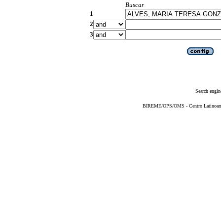
Buscar
1
2
3
Search engin
BIREME/OPS/OMS - Centro Latinoameri