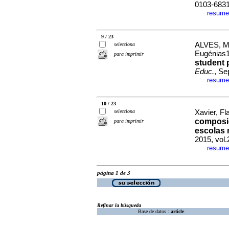
0103-683
resume
·
9 / 23
ALVES, M
selecciona
Eugénias
para imprimir
student 
Educ.
, Se
resume
·
10 / 23
selecciona
Xavier, F
composiç
para imprimir
escolas 
2015, vol
resume
·
página 1 de 3
Refinar la búsqueda
Base de datos :
article