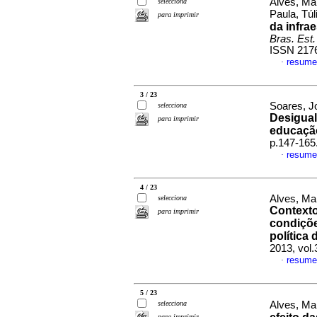
Alves, Ma
selecciona
Paula, Túl
para imprimir
da infra
Bras. Est
ISSN 217
resume
·
3 / 23
Soares, J
selecciona
Desigual
para imprimir
educaçã
p.147-165
resume
·
4 / 23
Alves, Ma
selecciona
Contexto
para imprimir
condiçõe
política
2013, vol
resume
·
5 / 23
selecciona
Alves, Ma
para imprimir