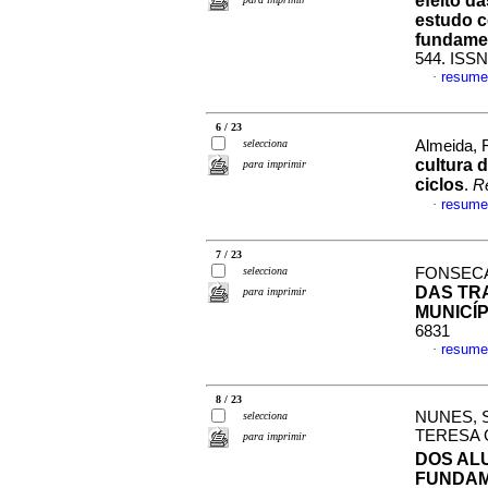
efeito d
estudo c
fundame
544. ISSN
resume
·
6 / 23
selecciona
Almeida, 
cultura 
para imprimir
ciclos
.
Re
resume
·
7 / 23
selecciona
FONSECA,
DAS TR
para imprimir
MUNICÍP
6831
resume
·
8 / 23
NUNES, 
selecciona
TERESA
para imprimir
DOS AL
FUNDA