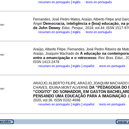
|
resumen en portugués
inglés
texto en portugués
·
·
Fernandes, José Pedro Matos, Araújo, Alberto Filipe and Garc
Democracia, inteligência e (boa) educação, na p
Ángel
imir
de John Dewey
.
Educ. Pesqui.
, 2018, vol.44. ISSN 1517-9
|
resumen en portugués
inglés
texto en portugués
·
·
Araújo, Alberto Filipe, Fernandes, José Pedro Ribeiro de Mat
A educação na contempora
Araújo, Joaquim Machado de
imir
entre a emancipação e o retrocesso
.
Rev. Bras. Educ.
, 2
ISSN 1413-2478
|
|
resumen en portugués
inglés
español
texto en portugués
·
·
ARAÚJO, ALBERTO FILIPE, ARAÚJO, JOAQUIM MACHADO 
DA “PEDAGOGIA DO 
CHAVES, IDUINA MONT’ALVERNE
imir
“
COGITO
” DO SONHADOR, EM GASTON BACHELARD
PENSANDO UMA EDUCAÇÃO PARA A IMAGINAÇÃO
.
2020, vol.36. ISSN 0102-4698
|
|
resumen en portugués
inglés
español
texto en portugués
·
·