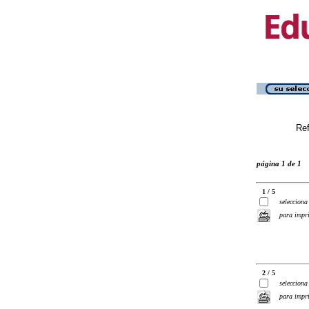
Ref
página 1 de 1
1 / 5
selecciona
para impr
2 / 5
selecciona
para impr