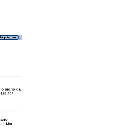
b o signo da
p.485-505.
ário
al.
, Mar