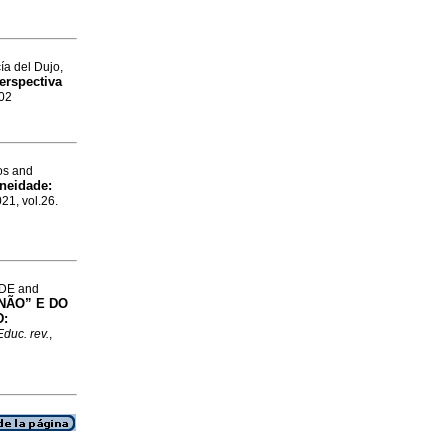
ía del Dujo,
erspectiva
702
os and
neidade:
021, vol.26.
DE and
NÃO” E DO
:
Educ. rev.
,