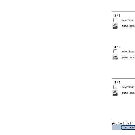
3 / 5
selecciona
para impr
4 / 5
selecciona
para impr
5 / 5
selecciona
para impr
página 1 de 1