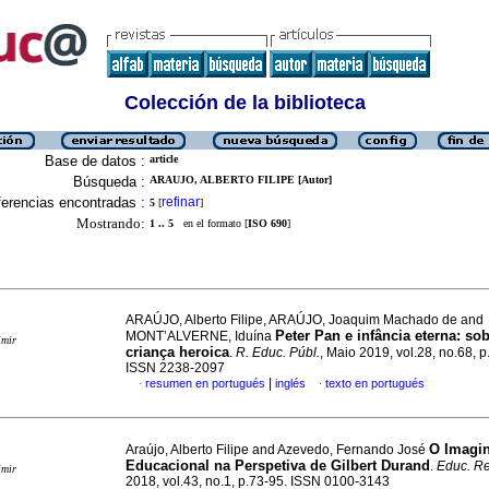
Colección de la biblioteca
Base de datos :
article
Búsqueda :
ARAUJO, ALBERTO FILIPE [Autor]
erencias encontradas :
refinar
5
[
]
Mostrando:
1 .. 5
en el formato [
ISO 690
]
ARAÚJO, Alberto Filipe, ARAÚJO, Joaquim Machado de and
Peter Pan e infância eterna: so
MONT’ALVERNE, Iduína
imir
criança heroica
.
R. Educ. Públ.
, Maio 2019, vol.28, no.68, 
ISSN 2238-2097
|
resumen en portugués
inglés
texto en portugués
·
·
O Imagin
Araújo, Alberto Filipe and Azevedo, Fernando José
Educacional na Perspetiva de Gilbert Durand
.
Educ. Re
imir
2018, vol.43, no.1, p.73-95. ISSN 0100-3143