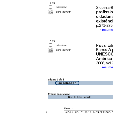
2 / 3
selecciona
Siqueira-B
profissi
para imprimir
cidadani
existênc
p.271-275
resume
·
3 / 3
Paiva, Edi
selecciona
A 
Barros
para imprimir
UNESCO n
América 
2008, vol
resume
·
página 1 de 1
Refinar la búsqueda
Base de datos :
article
Buscar
1