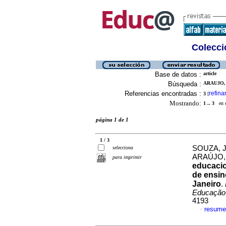
Colecció
Base de datos :
article
Búsqueda :
ARAUJO,
Referencias encontradas :
refina
3
[
Mostrando:
1 .. 3
en el
página 1 de 1
1 / 3
SOUZA, 
selecciona
ARAÚJO,
para imprimir
educacio
de ensin
Janeiro
.
Educação
4193
resume
·