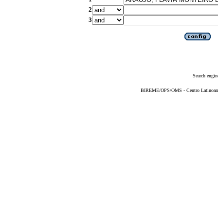
2
3
Search engin
BIREME/OPS/OMS - Centro Latinoameri