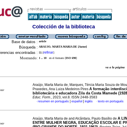
Colección de la biblioteca
Base de datos :
article
Búsqueda :
ARAUJO, MARTA MARIA DE [Autor]
erencias encontradas :
refinar
55
[
]
Mostrando:
1 .. 10
en el formato [
ISO 690
]
va a la págin
Araújo, Marta Maria de, Marques, Tércia Maria Souza de Mo
A formação interdisci
Praxedes, Ana Luiza Medeiros Pires
imir
bibliotecária e educadora Zila da Costa Mamede (1928
Educ. Form.
, 2023, vol.8. ISSN 2448-3583
|
|
resumen en portugués
español
inglés
texto en portugués
·
·
A LI
Araújo, Marta Maria de and Alcântara, Paulo Basílio de
ENTRE MULHER NEGRA, EDUCAÇÃO ESCOLAR E P
imir
(RIO GRANDE DO NORTE, 1931-1963)