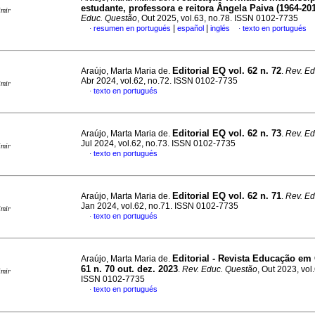
estudante, professora e reitora Ângela Paiva (1964-20
imir
Educ. Questão
, Out 2025, vol.63, no.78. ISSN 0102-7735
|
|
resumen en portugués
español
inglés
texto en portugués
·
·
Editorial EQ vol. 62 n. 72
Araújo, Marta Maria de.
.
Rev. Ed
Abr 2024, vol.62, no.72. ISSN 0102-7735
imir
texto en portugués
·
Editorial EQ vol. 62 n. 73
Araújo, Marta Maria de.
.
Rev. Ed
Jul 2024, vol.62, no.73. ISSN 0102-7735
imir
texto en portugués
·
Editorial EQ vol. 62 n. 71
Araújo, Marta Maria de.
.
Rev. Ed
Jan 2024, vol.62, no.71. ISSN 0102-7735
imir
texto en portugués
·
Editorial - Revista Educação em
Araújo, Marta Maria de.
61 n. 70 out. dez. 2023
.
Rev. Educ. Questão
, Out 2023, vol
imir
ISSN 0102-7735
texto en portugués
·