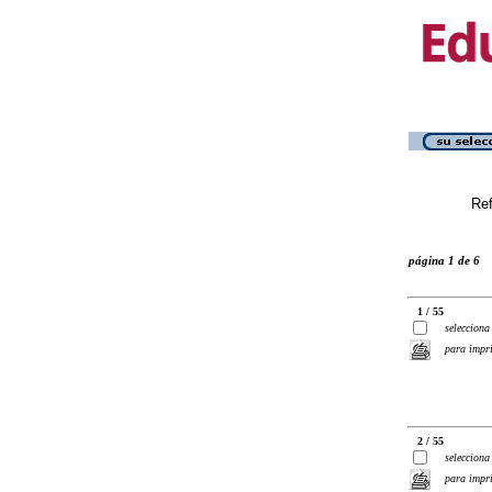
Ref
página 1 de 6
1 / 55
selecciona
para impr
2 / 55
selecciona
para impr