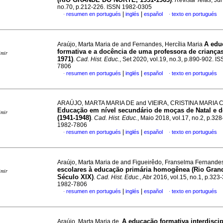
.
Revista Teias
, Ju
no.70, p.212-226. ISSN 1982-0305
|
|
resumen en portugués
inglés
español
texto en portugués
·
·
A edu
Araújo, Marta Maria de and Fernandes, Hercília Maria
formativa e a docência de uma professora de crianças
imir
1971)
.
Cad. Hist. Educ.
, Set 2020, vol.19, no.3, p.890-902. I
7806
|
|
resumen en portugués
inglés
español
texto en portugués
·
·
ARAÚJO, MARTA MARIA DE and VIEIRA, CRISTINA MARIA
Educação em nível secundário de moças de Natal e 
imir
(1941-1948)
.
Cad. Hist. Educ.
, Maio 2018, vol.17, no.2, p.32
1982-7806
|
|
resumen en portugués
inglés
español
texto en portugués
·
·
Araújo, Marta Maria de and Figueirêdo, Franselma Fernande
escolares à educação primária homogênea (Rio Grand
imir
Século XIX)
.
Cad. Hist. Educ.
, Abr 2016, vol.15, no.1, p.323
1982-7806
|
|
resumen en portugués
inglés
español
texto en portugués
·
·
A educação formativa interdiscip
Araújo, Marta Maria de.