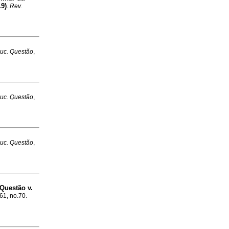
19)
.
Rev.
uc. Questão
,
uc. Questão
,
uc. Questão
,
 Questão v.
.61, no.70.