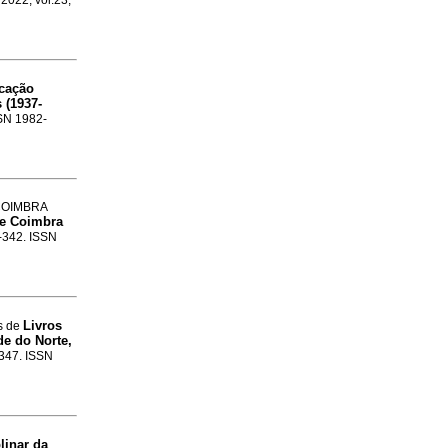
l 2022, vol.23,
cação
 (1937-
SSN 1982-
 COIMBRA
de Coimbra
8-342. ISSN
Livros
s de
e do Norte,
-347. ISSN
linar da