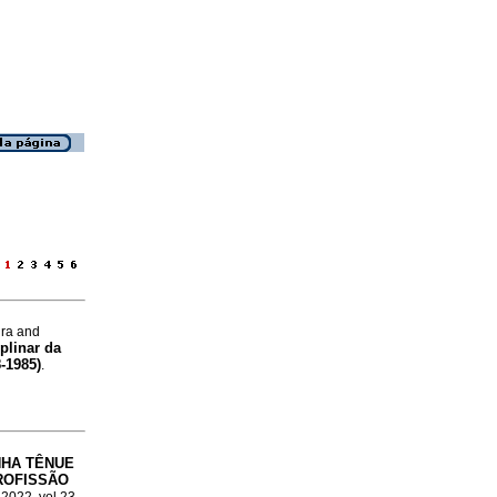
a
ura and
plinar da
-1985)
.
NHA TÊNUE
ROFISSÃO