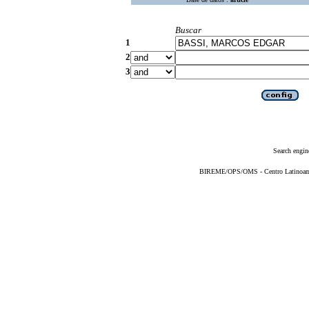
Buscar
1
2
3
Search engin
BIREME/OPS/OMS - Centro Latinoameri