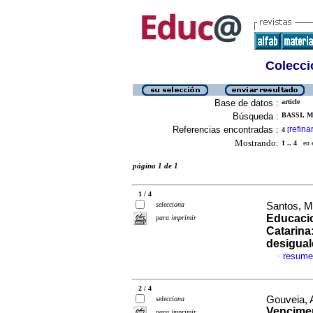
Colecció
Base de datos :
article
Búsqueda :
BASSI, 
Referencias encontradas :
refina
4
[
Mostrando:
1 .. 4
en el
página 1 de 1
1 / 4
selecciona
Santos, M
Educacio
para imprimir
Catarina
desigua
resume
·
2 / 4
Gouveia, 
selecciona
Vencimen
para imprimir