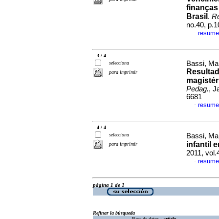
finanças
Brasil
.
R
no.40, p.
resume
·
3 / 4
Bassi, Ma
selecciona
Resultad
para imprimir
magistér
Pedag.
, J
6681
resume
·
4 / 4
selecciona
Bassi, Ma
infantil 
para imprimir
2011, vol
resume
·
página 1 de 1
Refinar la búsqueda
Base de datos :
article