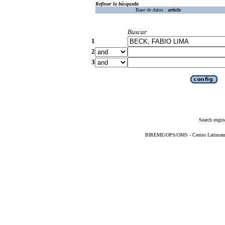
Refinar la búsqueda
Base de datos :
article
Buscar
1
2
3
Search engin
BIREME/OPS/OMS - Centro Latinoameri