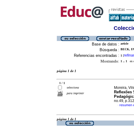
Colecció
Base de datos :
article
Búsqueda :
BECK, FA
Referencias encontradas :
refina
1
[
Mostrando:
1 .. 1
en el
página 1 de 1
1 / 1
Moreira, Vil
selecciona
Reflexões
para imprimir
Pedagógic
no.49, p.31
resumen 
·
página 1 de 1