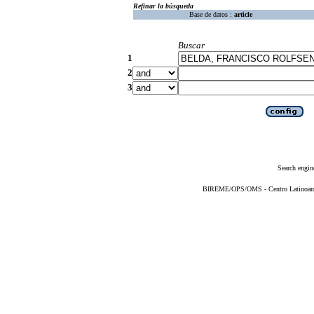
Refinar la búsqueda
Base de datos :
article
Buscar
1
2
3
Search engin
BIREME/OPS/OMS - Centro Latinoameri