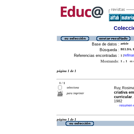
Colecció
Base de datos :
article
Búsqueda :
BELDA, 
Referencias encontradas :
refina
1
[
Mostrando:
1 .. 1
en el
página 1 de 1
1 / 1
selecciona
Ruy, Rosima
criativa e
para imprimir
curricular
.
1982
resumen 
·
página 1 de 1