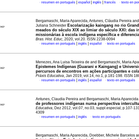
|
|
|
resumen en portugués
español
inglés
francés
texto en po
·
·
Bergamaschi, Maria Aparecida, Antunes, Cláudia Pereira and
Escolarização kaingang no rio Grand
Juliana Schneider
imir
meados do século XIX ao limiar do século XXI: das in
missionárias à escola indígena específica e diferenci
Bras. Hist. Educ
, 2020, vol.20. ISSN 2238-0094
|
|
resumen en portugués
inglés
español
texto en portugués
·
·
Menezes, Ana Luisa Teixeira de and Bergamaschi, Maria Apa
Epistemes Indígenas (Guarani e Kaingang) e Universi
imir
percursos de encontros em ações participantes e col
Práxis Educativa
, Jan 2019, vol.14, no.1, p.181-198. ISSN 1
|
|
resumen en portugués
inglés
español
texto en portugués
·
·
Antunes, Claudia Pereira and Bergamaschi, Maria Aparecid
de professores indígenas numa perspectiva intercultu
imir
Educativa
, Dez 2012, vol.07, no.03, suppl.especial, p.107-1
4309
|
resumen en portugués
inglés
texto en portugués
·
·
Bergamaschi, Maria Aparecida, Doebber, Michele Barcelos an