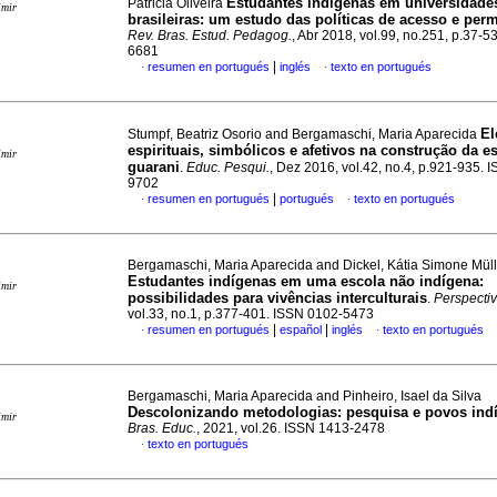
Estudantes indígenas em universidade
Patricia Oliveira
imir
brasileiras: um estudo das políticas de acesso e per
Rev. Bras. Estud. Pedagog.
, Abr 2018, vol.99, no.251, p.37-5
6681
|
resumen en portugués
inglés
texto en portugués
·
·
El
Stumpf, Beatriz Osorio and Bergamaschi, Maria Aparecida
espirituais, simbólicos e afetivos na construção da 
imir
guarani
.
Educ. Pesqui.
, Dez 2016, vol.42, no.4, p.921-935. 
9702
|
resumen en portugués
portugués
texto en portugués
·
·
Bergamaschi, Maria Aparecida and Dickel, Kátia Simone Müll
Estudantes indígenas em uma escola não indígena:
imir
possibilidades para vivências interculturais
.
Perspecti
vol.33, no.1, p.377-401. ISSN 0102-5473
|
|
resumen en portugués
español
inglés
texto en portugués
·
·
Bergamaschi, Maria Aparecida and Pinheiro, Isael da Silva
Descolonizando metodologias: pesquisa e povos ind
imir
Bras. Educ.
, 2021, vol.26. ISSN 1413-2478
texto en portugués
·