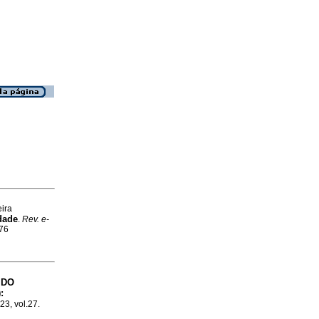
ira
dade
.
Rev. e-
876
 DO
:
023, vol.27.