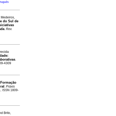
rtugués
 Medeiros,
e do Sul de
iciativas
ada
.
Rev.
recida
dade:
aborativas
.
809-4309
Formação
a
ral
.
Práxis
31. ISSN 1809-
d Brito,