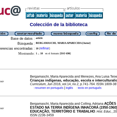
Colección de la biblioteca
Base de datos :
article
Búsqueda :
BERGAMASCHI, MARIA APARECIDA [Autor]
erencias encontradas :
refinar
10
[
]
Mostrando:
1 .. 10
en el formato [
ISO 690
]
Bergamaschi, Maria Aparecida and Menezes, Ana Luisa Teixe
Crianças indígenas, educação, escola e interculturali
imir
Curriculum
, Jun 2016, vol.14, no.2, p.741-764. ISSN 1809-3
|
resumen en portugués
inglés
texto en portugués
·
·
AÇÕES
Bergamaschi, Maria Aparecida and Colling, Adriana
ESTADO NA TERRA INDÍGENA INHACORÁ (1950-1960)
imir
EDUCAÇÃO, TERRITÓRIO E TRABALHO
.
Hist. Educ.
, 2
ISSN 2236-3459