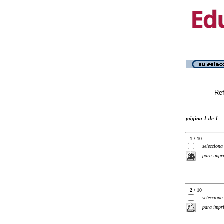
Ref
página 1 de 1
1 / 10
selecciona
para impr
2 / 10
selecciona
para impr