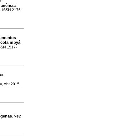
s
manência
.
3. ISSN 2176-
ementos
escola mbyá
ISSN 1517-
er
va
, Abr 2015,
ígenas
.
Rev.