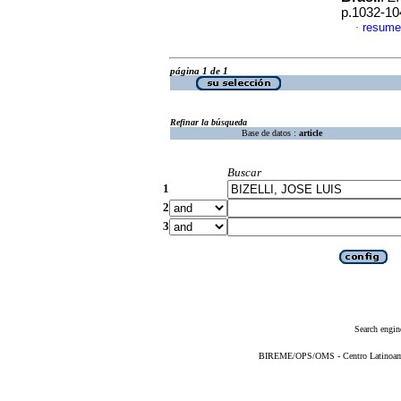
p.1032-10
resume
·
página 1 de 1
Refinar la búsqueda
Base de datos :
article
Buscar
1
2
3
Search engin
BIREME/OPS/OMS - Centro Latinoameri