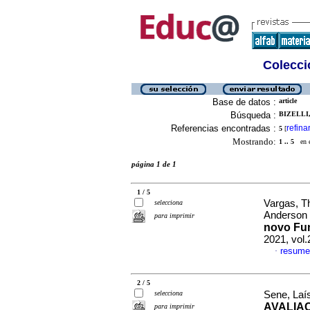
Colecció
Base de datos :
article
Búsqueda :
BIZELLI,
Referencias encontradas :
refina
5
[
Mostrando:
1 .. 5
en el
página 1 de 1
1 / 5
Vargas, Th
selecciona
Anderson
para imprimir
novo Fun
2021, vol
resume
·
2 / 5
selecciona
Sene, Laís
AVALIAÇ
para imprimir