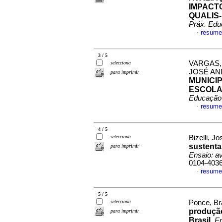
IMPACT
QUALIS
Práx. Edu
resume
·
3 / 5
VARGAS, 
selecciona
JOSÉ A
para imprimir
MUNICI
ESCOL
Educação
resume
·
4 / 5
selecciona
Bizelli, J
sustenta
para imprimir
Ensaio: av
0104-403
resume
·
5 / 5
selecciona
Ponce, Br
produção
para imprimir
Brasil
.
En