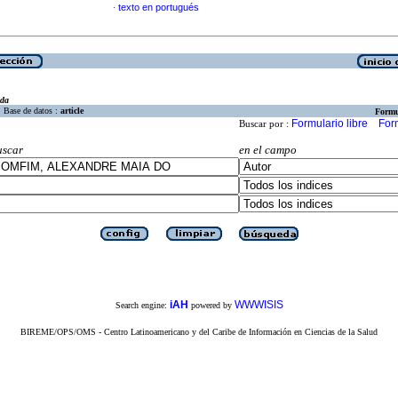
texto en portugués
·
eda
Base de datos :
article
Formu
Formulario libre
For
Buscar por :
uscar
en el campo
iAH
WWWISIS
Search engine:
powered by
BIREME/OPS/OMS - Centro Latinoamericano y del Caribe de Información en Ciencias de la Salud