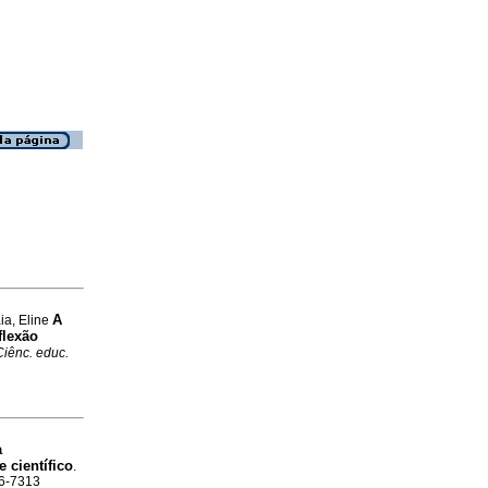
A
ia, Eline
flexão
Ciênc. educ.
à
 científico
.
16-7313