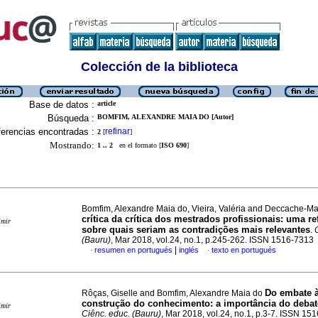
Colección de la biblioteca
Base de datos :
article
Búsqueda :
BOMFIM, ALEXANDRE MAIA DO [Autor]
erencias encontradas :
refinar
2
[
]
Mostrando:
1 .. 2
en el formato [
ISO 690
]
Bomfim, Alexandre Maia do, Vieira, Valéria and Deccache-Ma
crítica da crítica dos mestrados profissionais: uma re
imir
sobre quais seriam as contradições mais relevantes
.
(Bauru)
, Mar 2018, vol.24, no.1, p.245-262. ISSN 1516-7313
|
resumen en portugués
inglés
texto en portugués
·
·
Do embate 
Rôças, Giselle and Bomfim, Alexandre Maia do
construção do conhecimento: a importância do debate
imir
Ciênc. educ. (Bauru)
, Mar 2018, vol.24, no.1, p.3-7. ISSN 15