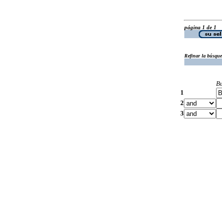
página 1 de 1
Refinar la búsqu
B
1
2
3