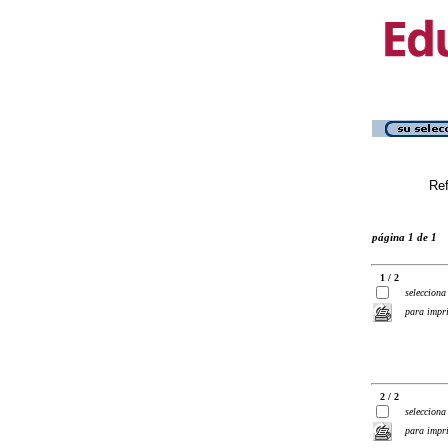
Ref
página 1 de 1
1 / 2
selecciona
para impr
2 / 2
selecciona
para impr