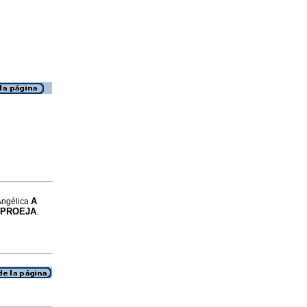
A
Angélica
o PROEJA
.