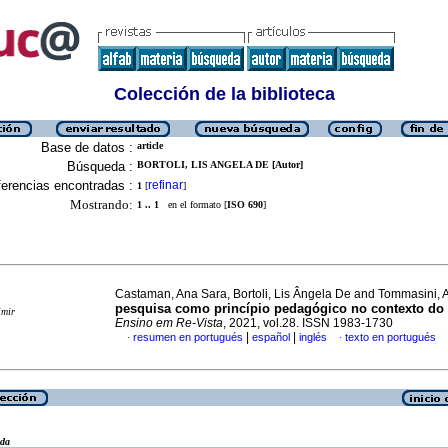
Colección de la biblioteca
Base de datos :
article
Búsqueda :
BORTOLI, LIS ANGELA DE [Autor]
erencias encontradas :
refinar
1
[
]
Mostrando:
1 .. 1
en el formato [
ISO 690
]
Castaman, Ana Sara, Bortoli, Lis Ângela De and Tommasini, 
pesquisa como princípio pedagógico no contexto d
imir
Ensino em Re-Vista
, 2021, vol.28. ISSN 1983-1730
|
|
resumen en portugués
español
inglés
texto en portugués
·
·
eda