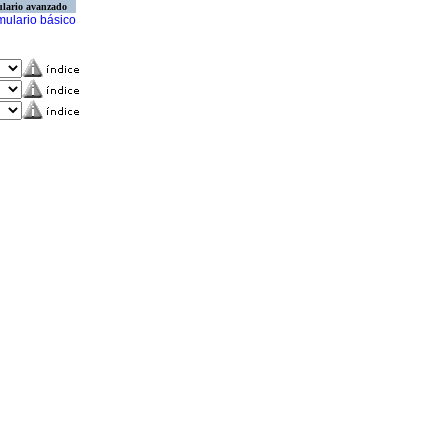
lario avanzado
mulario básico