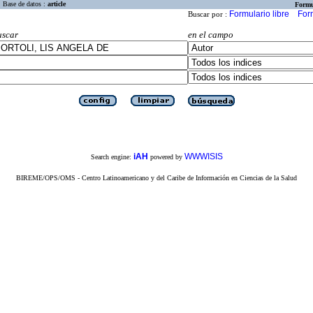
Base de datos :
article
Formu
Formulario libre
For
Buscar por :
uscar
en el campo
iAH
WWWISIS
Search engine:
powered by
BIREME/OPS/OMS - Centro Latinoamericano y del Caribe de Información en Ciencias de la Salud