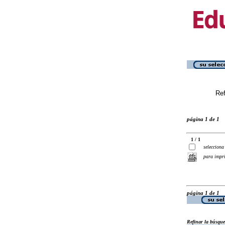
Ref
página 1 de 1
1 / 1
selecciona
para impr
página 1 de 1
Refinar la búsqu