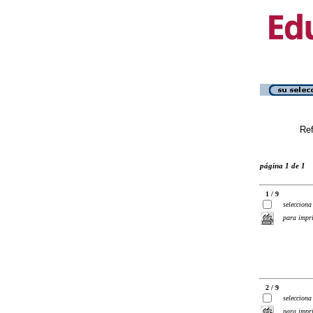
Ref
página 1 de 1
1 / 9
selecciona
para impr
2 / 9
selecciona
para impr