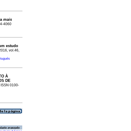
la
mais
104-4060
: um estudo
2016, vol.46,
rtugués
TO À
OS DE
. ISSN 0100-
lario avanzado