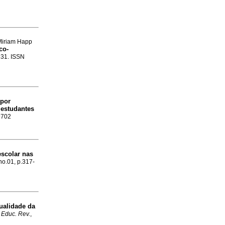
 Miriam Happ
co-
-231. ISSN
 por
 estudantes
9702
escolar nas
 no.01, p.317-
ualidade da
.
Educ. Rev.
,