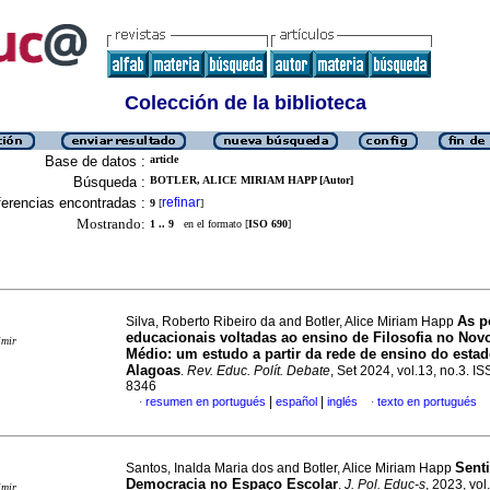
Colección de la biblioteca
Base de datos :
article
Búsqueda :
BOTLER, ALICE MIRIAM HAPP [Autor]
erencias encontradas :
refinar
9
[
]
Mostrando:
1 .. 9
en el formato [
ISO 690
]
As p
Silva, Roberto Ribeiro da and Botler, Alice Miriam Happ
educacionais voltadas ao ensino de Filosofia no Nov
imir
Médio: um estudo a partir da rede de ensino do esta
Alagoas
.
Rev. Educ. Polít. Debate
, Set 2024, vol.13, no.3. I
8346
|
|
resumen en portugués
español
inglés
texto en portugués
·
·
Sent
Santos, Inalda Maria dos and Botler, Alice Miriam Happ
Democracia no Espaço Escolar
.
J. Pol. Educ-s
, 2023, vol
imir