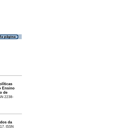
olíticas
o Ensino
do de
SSN 2238-
idos da
.17. ISSN