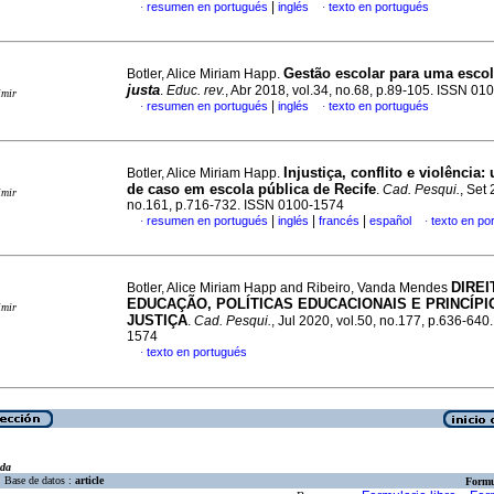
|
resumen en portugués
inglés
texto en portugués
·
·
Gestão escolar para uma esco
Botler, Alice Miriam Happ.
justa
.
Educ. rev.
, Abr 2018, vol.34, no.68, p.89-105. ISSN 0
imir
|
resumen en portugués
inglés
texto en portugués
·
·
Injustiça, conflito e violência
Botler, Alice Miriam Happ.
de caso em escola pública de Recife
.
Cad. Pesqui.
, Set 
imir
no.161, p.716-732. ISSN 0100-1574
|
|
|
resumen en portugués
inglés
francés
español
texto en po
·
·
DIREI
Botler, Alice Miriam Happ and Ribeiro, Vanda Mendes
EDUCAÇÃO, POLÍTICAS EDUCACIONAIS E PRINCÍPI
imir
JUSTIÇA
.
Cad. Pesqui.
, Jul 2020, vol.50, no.177, p.636-640
1574
texto en portugués
·
eda
Base de datos :
article
Formu