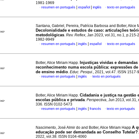
1981-1969
|
|
resumen en portugués
español
inglés
texto en portugués
·
·
Santana, Gabriel, Pereira, Patrícia Barbosa and Botler, Alice
Decolonialidade e estudos de caso: articulações teóri
imir
metodológicas
.
Rev. Reflex
, Jan 2023, vol.31, no.1, p.215
1982-9949
|
|
resumen en portugués
inglés
español
texto en portugués
·
·
Injustiças vividas e demandas
Botler, Alice Miriam Happ.
reconhecimento numa escola pública: expressões de
imir
de ensino médio
.
Educ. Pesqui.
, 2021, vol.47. ISSN 1517-
|
resumen en portugués
inglés
texto en portugués
·
·
Cidadania e justiça na gestão 
Botler, Alice Miriam Happ.
escolas pública e privada
.
Perspectiva
, Jun 2013, vol.31,
imir
336. ISSN 0102-5473
|
|
resumen en portugués
inglés
francés
texto en portugués
·
·
A q
Nascimento, José Almir do and Botler, Alice Miriam Happ
educação pode ser demandada ao Conselho Tutelar?
imir
2022, vol.38. ISSN 0104-4060