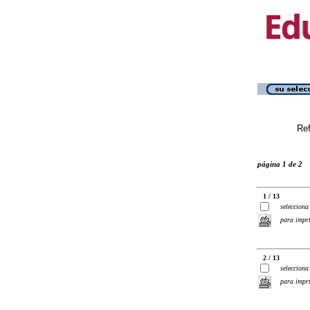
Ref
página 1 de 2
1 / 13
selecciona
para impr
2 / 13
selecciona
para impr