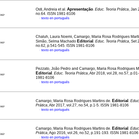
Apresentação
Osti, Andreia et al.
.
Educ. Teoria Prática
, Jan 
no.64. ISSN 1981-8106
imir
texto en portugués
·
Chaluh, Laura Noemi, Camargo, Maria Rosa Rodrigues Mart
Editorial
Simão, Selma Machado
.
Educ. Teoria Prática
, Set 
imir
no.62, p.541-545. ISSN 1981-8106
texto en portugués
·
Pezzato, João Pedro and Camargo, Maria Rosa Rodrigues Ma
Editorial
.
Educ. Teoria Prática
, Abr 2018, vol.28, no.57, p.0
imir
1981-8106
texto en portugués
·
Editorial
Camargo, Maria Rosa Rodrigues Martins de.
.
Educ
Prática
, Abr 2017, vol.27, no.54, p.1-5. ISSN 1981-8106
imir
texto en portugués
·
Editorial
Camargo, Maria Rosa Rodrigues Martins de.
.
Educ
Prática
, Ago 2016, vol.26, no.52, p.191-193. ISSN 1981-8106
imir
texto en portugués
·