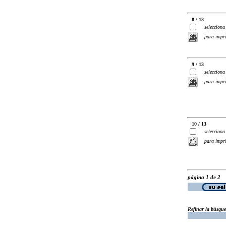
8 / 13
selecciona
para impr
9 / 13
selecciona
para impr
10 / 13
selecciona
para impr
página 1 de 2
Refinar la búsqu