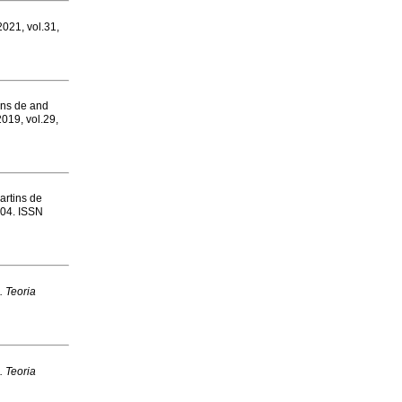
2021, vol.31,
ins de and
2019, vol.29,
rtins de
1-04. ISSN
. Teoria
. Teoria