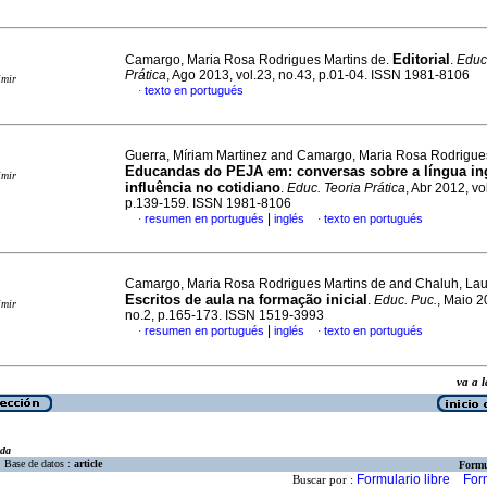
Editorial
Camargo, Maria Rosa Rodrigues Martins de.
.
Educ
Prática
, Ago 2013, vol.23, no.43, p.01-04. ISSN 1981-8106
imir
texto en portugués
·
Guerra, Míriam Martinez and Camargo, Maria Rosa Rodrigue
Educandas do PEJA em: conversas sobre a língua in
imir
influência no cotidiano
.
Educ. Teoria Prática
, Abr 2012, vo
p.139-159. ISSN 1981-8106
|
resumen en portugués
inglés
texto en portugués
·
·
Camargo, Maria Rosa Rodrigues Martins de and Chaluh, La
Escritos de aula na formação inicial
.
Educ. Puc.
, Maio 2
imir
no.2, p.165-173. ISSN 1519-3993
|
resumen en portugués
inglés
texto en portugués
·
·
va a
eda
Base de datos :
article
Formu
Formulario libre
For
Buscar por :