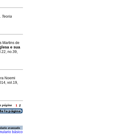
. Teoria
s Martins de
glesa e sua
l.22, no.39,
ura Noemi
014, vol.19,
 la página
lario avanzado
mulario básico