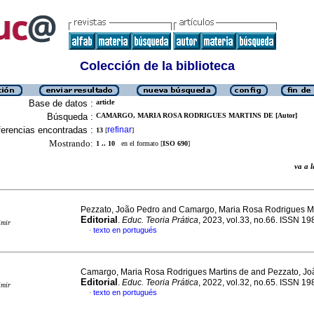
Colección de la biblioteca
Base de datos :
article
Búsqueda :
CAMARGO, MARIA ROSA RODRIGUES MARTINS DE [Autor]
erencias encontradas :
refinar
13
[
]
Mostrando:
1 .. 10
en el formato [
ISO 690
]
va a
Pezzato, João Pedro and Camargo, Maria Rosa Rodrigues Ma
Editorial
.
Educ. Teoria Prática
, 2023, vol.33, no.66. ISSN 1
imir
texto en portugués
·
Camargo, Maria Rosa Rodrigues Martins de and Pezzato, Jo
Editorial
.
Educ. Teoria Prática
, 2022, vol.32, no.65. ISSN 1
imir
texto en portugués
·