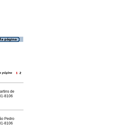
 la página
rtins de
981-8106
ão Pedro
981-8106