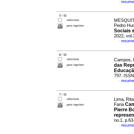
resume
·
5 / 12
MESQUITA
selecciona
Pedro Hu
para imprimir
Sociais 
2022, vol
resume
·
6 / 12
selecciona
Campos, 
das Repr
para imprimir
Educaç
797. ISSN
resume
·
7 / 12
Lima, Rit
selecciona
Cam
Faria
para imprimir
Pierre B
represen
no.1, p.6
resume
·