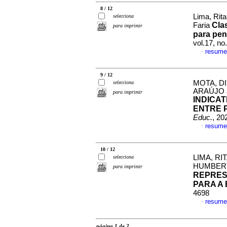
8 / 12
Lima, Rit
selecciona
Cla
Faria
para imprimir
para pen
vol.17, n
resume
·
9 / 12
MOTA, D
selecciona
ARAÚJO 
para imprimir
INDICA
ENTRE 
Educ.
, 20
resume
·
10 / 12
LIMA, R
selecciona
HUMBER
para imprimir
REPRES
PARA A
4698
resume
·
página 1 de 2