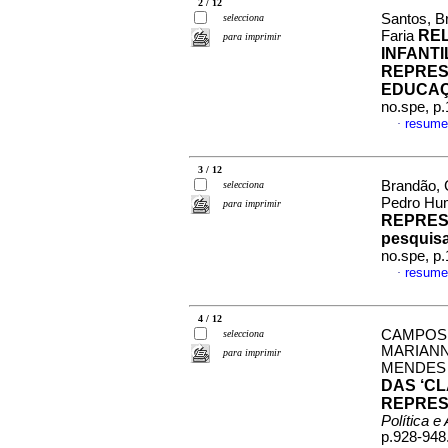
2 / 12
Santos, B
selecciona
RE
Faria
para imprimir
INFANT
REPRES
EDUCAÇ
no.spe, p
resume
·
3 / 12
Brandão, 
selecciona
Pedro Hu
para imprimir
REPRESE
pesquis
no.spe, p
resume
·
4 / 12
CAMPOS,
selecciona
MARIANN
para imprimir
MENDES
DAS ‘C
REPRES
Política 
p.928-948