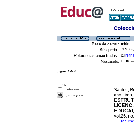
Colecció
Base de datos :
article
Búsqueda :
CAMPOS,
Referencias encontradas :
refin
12
[
Mostrando:
1 .. 10
en 
página 1 de 2
1 / 12
Santos, B
selecciona
and Lima,
para imprimir
ESTRUT
LICENCI
EDUCAÇ
vol.26, n
resume
·