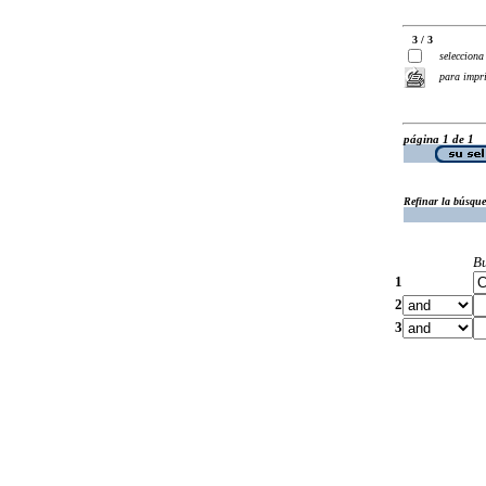
3 / 3
selecciona
para impr
página 1 de 1
Refinar la búsqu
B
1
2
3