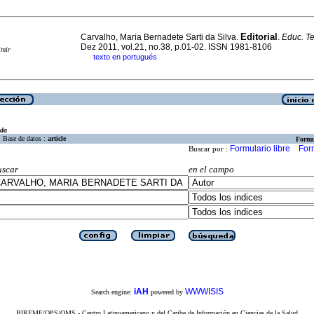
Editorial
Carvalho, Maria Bernadete Sarti da Silva.
.
Educ. Te
Dez 2011, vol.21, no.38, p.01-02. ISSN 1981-8106
imir
texto en portugués
·
eda
Base de datos :
article
Formu
Formulario libre
For
Buscar por :
uscar
en el campo
iAH
WWWISIS
Search engine:
powered by
BIREME/OPS/OMS - Centro Latinoamericano y del Caribe de Información en Ciencias de la Salud