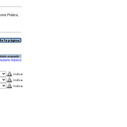
oria Prática
,
lario avanzado
mulario básico