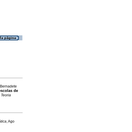
 Bernadete
escolas de
 Teoria
ática
, Ago