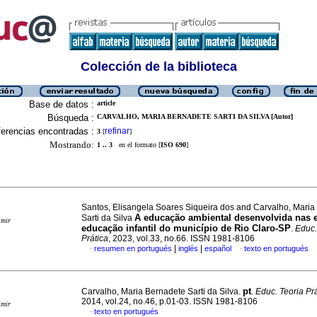
Colección de la biblioteca
Base de datos :
article
Búsqueda :
CARVALHO, MARIA BERNADETE SARTI DA SILVA [Autor]
erencias encontradas :
refinar
3
[
]
Mostrando:
1 .. 3
en el formato [
ISO 690
]
Santos, Elisangela Soares Siqueira dos and Carvalho, Maria
A educação ambiental desenvolvida nas 
Sarti da Silva
imir
educação infantil do município de Rio Claro-SP
.
Educ.
Prática
, 2023, vol.33, no.66. ISSN 1981-8106
|
|
resumen en portugués
inglés
español
texto en portugués
·
·
pt
Carvalho, Maria Bernadete Sarti da Silva.
.
Educ. Teoria Pr
2014, vol.24, no.46, p.01-03. ISSN 1981-8106
imir
texto en portugués
·