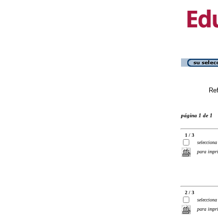
Ref
página 1 de 1
1 / 3
selecciona
para impr
2 / 3
selecciona
para impr