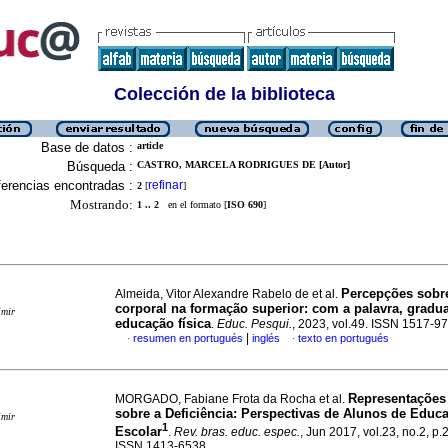
Colección de la biblioteca
Base de datos :
article
Búsqueda :
CASTRO, MARCELA RODRIGUES DE [Autor]
erencias encontradas :
refinar
2
[
]
Mostrando:
1 .. 2
en el formato [
ISO 690
]
Percepções sob
Almeida, Vitor Alexandre Rabelo de et al.
corporal na formação superior: com a palavra, gradu
imir
educação física
.
Educ. Pesqui.
, 2023, vol.49. ISSN 1517-9
|
resumen en portugués
inglés
texto en portugués
·
·
Representações
MORGADO, Fabiane Frota da Rocha et al.
sobre a Deficiência: Perspectivas de Alunos de Educa
imir
1
Escolar
.
Rev. bras. educ. espec.
, Jun 2017, vol.23, no.2, p
ISSN 1413-6538