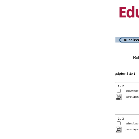
Ref
página 1 de 1
1 / 2
selecciona
para impr
2 / 2
selecciona
para impr