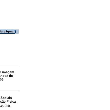
re imagem
andos de
702
 Sociais
ção Física
.245-260.