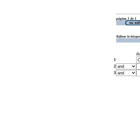
página 1 de 1
Refinar la búsqu
B
1
2
3