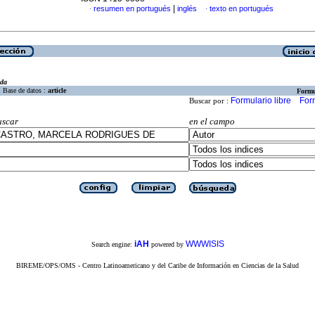
|
resumen en portugués
inglés
texto en portugués
·
·
eda
Base de datos :
article
Formu
Formulario libre
For
Buscar por :
uscar
en el campo
iAH
WWWISIS
Search engine:
powered by
BIREME/OPS/OMS - Centro Latinoamericano y del Caribe de Información en Ciencias de la Salud