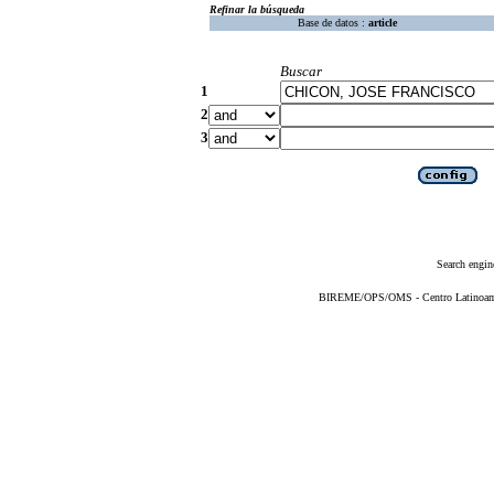
Refinar la búsqueda
Base de datos :
article
Buscar
1
2
3
Search engin
BIREME/OPS/OMS - Centro Latinoameri