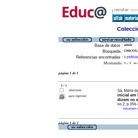
Colecció
Base de datos :
article
Búsqueda :
CHICON,
Referencias encontradas :
refina
1
[
Mostrando:
1 .. 1
en el
página 1 de 1
1 / 1
selecciona
Sá, Maria da
inicial em
para imprimir
dizem os 
no.2, p.356
resumen 
·
página 1 de 1