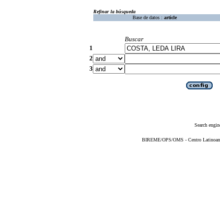
Refinar la búsqueda
Base de datos :
article
Buscar
1
2
3
Search engin
BIREME/OPS/OMS - Centro Latinoameri