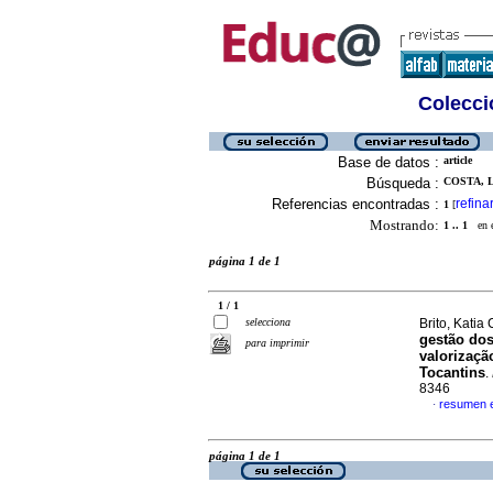
Colecció
Base de datos :
article
Búsqueda :
COSTA, L
Referencias encontradas :
refina
1
[
Mostrando:
1 .. 1
en el
página 1 de 1
1 / 1
selecciona
Brito, Katia 
gestão dos
para imprimir
valorizaçã
Tocantins
.
8346
resumen 
·
página 1 de 1