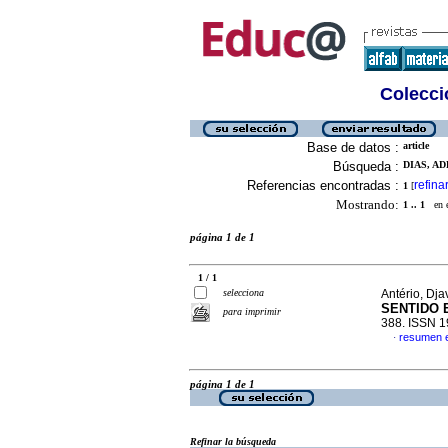
Colecció
Base de datos :
article
Búsqueda :
DIAS, AD
Referencias encontradas :
refina
1
[
Mostrando:
1 .. 1
en el
página 1 de 1
1 / 1
selecciona
Antério, Dj
SENTIDO 
para imprimir
388. ISSN 
resumen 
·
página 1 de 1
Refinar la búsqueda