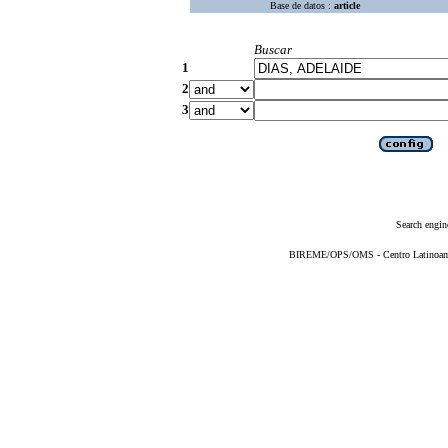
Base de datos :
article
Buscar
1
2
3
Search engin
BIREME/OPS/OMS - Centro Latinoameri