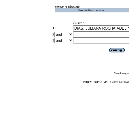
Refinar la búsqueda
Base de datos :
article
Buscar
1
2
3
Search engin
BIREME/OPS/OMS - Centro Latinoameri