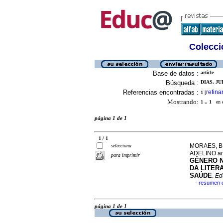
Colecció
Base de datos :
article
Búsqueda :
DIAS, JU
Referencias encontradas :
refina
1
[
Mostrando:
1 .. 1
en el
página 1 de 1
1 / 1
MORAES, B
selecciona
ADELINO a
para imprimir
GÊNERO N
DA LITER
SAÚDE
.
Edu
resumen 
·
página 1 de 1