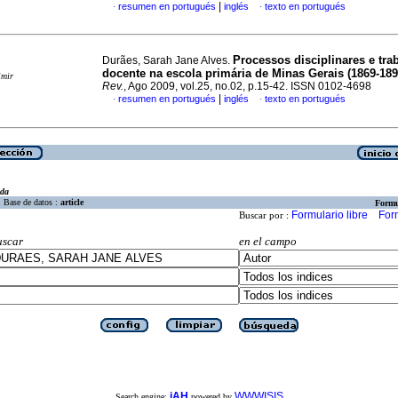
|
resumen en portugués
inglés
texto en portugués
·
·
Processos disciplinares e tra
Durães, Sarah Jane Alves.
docente na escola primária de Minas Gerais (1869-189
imir
Rev.
, Ago 2009, vol.25, no.02, p.15-42. ISSN 0102-4698
|
resumen en portugués
inglés
texto en portugués
·
·
eda
Base de datos :
article
Formu
Formulario libre
For
Buscar por :
uscar
en el campo
iAH
WWWISIS
Search engine:
powered by