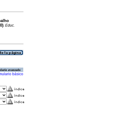
balho
0)
.
Educ.
lario avanzado
mulario básico