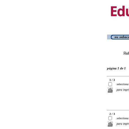
Ref
página 1 de 1
1 / 3
selecciona
para impr
2 / 3
selecciona
para impr