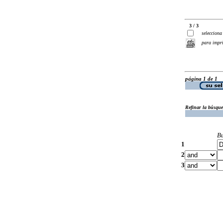
3 / 3
selecciona
para impr
página 1 de 1
Refinar la búsqu
B
1
2
3