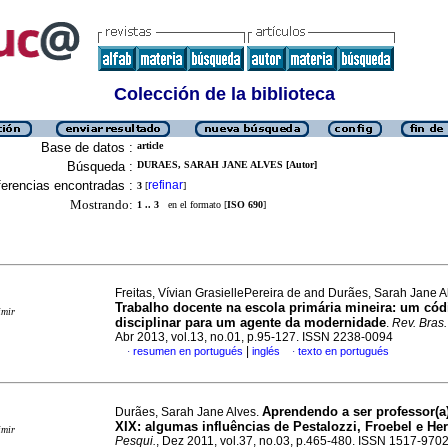
Colección de la biblioteca
Base de datos :
article
Búsqueda :
DURAES, SARAH JANE ALVES [Autor]
erencias encontradas :
refinar
3
[
]
Mostrando:
1 .. 3
en el formato [
ISO 690
]
Freitas, Vívian GrasiellePereira de and Durães, Sarah Jane A
Trabalho docente na escola primária mineira: um cód
imir
disciplinar para um agente da modernidade
.
Rev. Bras.
Abr 2013, vol.13, no.01, p.95-127. ISSN 2238-0094
|
resumen en portugués
inglés
texto en portugués
·
·
Aprendendo a ser professor(a
Durães, Sarah Jane Alves.
XIX: algumas influências de Pestalozzi, Froebel e Her
imir
Pesqui.
, Dez 2011, vol.37, no.03, p.465-480. ISSN 1517-970