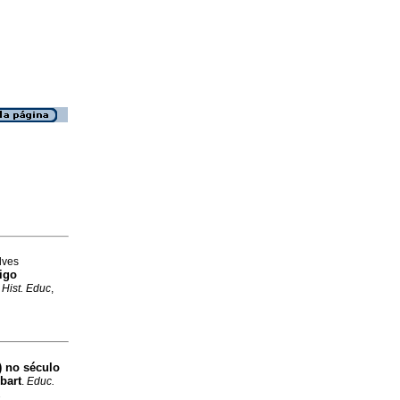
lves
igo
 Hist. Educ
,
) no século
bart
.
Educ.
2