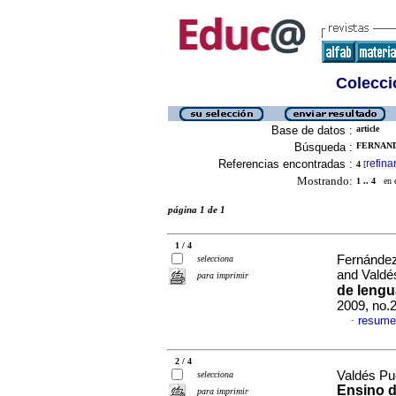
Colecció
Base de datos :
article
Búsqueda :
FERNAND
Referencias encontradas :
refina
4
[
Mostrando:
1 .. 4
en el
página 1 de 1
1 / 4
Fernández
selecciona
and Valdé
para imprimir
de lengu
2009, no.
resume
·
2 / 4
Valdés Pu
selecciona
Ensino d
para imprimir