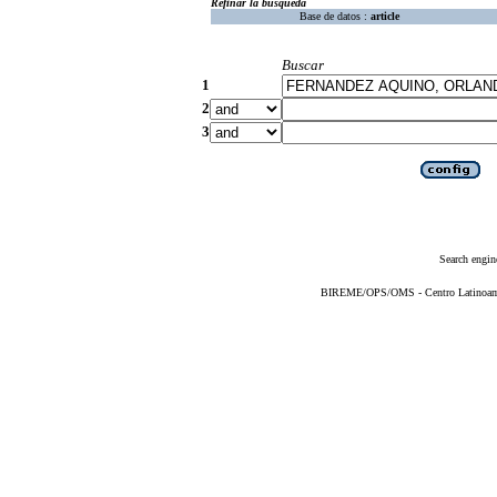
Refinar la búsqueda
Base de datos :
article
Buscar
1
2
3
Search engin
BIREME/OPS/OMS - Centro Latinoameri