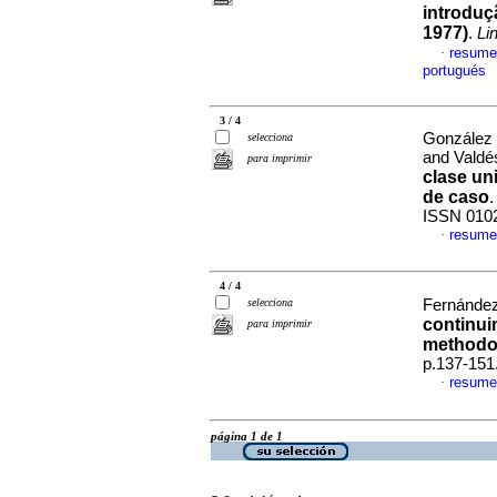
introduç
1977)
.
Li
resume
·
portugués
3 / 4
González 
selecciona
and Valdé
para imprimir
clase un
de caso
ISSN 010
resume
·
4 / 4
selecciona
Fernández
continuin
para imprimir
methodol
p.137-151
resume
·
página 1 de 1