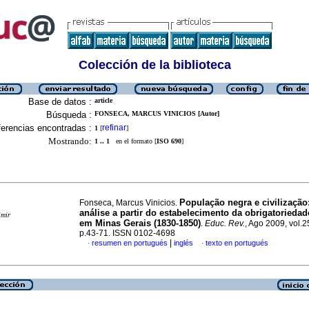
Colección de la biblioteca
Base de datos :
article
Búsqueda :
FONSECA, MARCUS VINICIOS [Autor]
erencias encontradas :
refinar
1
[
]
Mostrando:
1 .. 1
en el formato [
ISO 690
]
População negra e civilizaçã
Fonseca, Marcus Vinicios.
análise a partir do estabelecimento da obrigatoriedad
imir
em Minas Gerais (1830-1850)
.
Educ. Rev.
, Ago 2009, vol.2
p.43-71. ISSN 0102-4698
|
resumen en portugués
inglés
texto en portugués
·
·