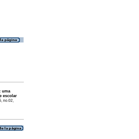
o: uma
e escolar
5, no.02,