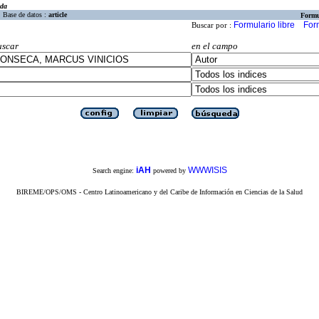
eda
Base de datos :
article
Formu
Formulario libre
For
Buscar por :
uscar
en el campo
iAH
WWWISIS
Search engine:
powered by
BIREME/OPS/OMS - Centro Latinoamericano y del Caribe de Información en Ciencias de la Salud