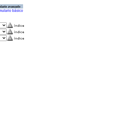
lario avanzado
mulario básico