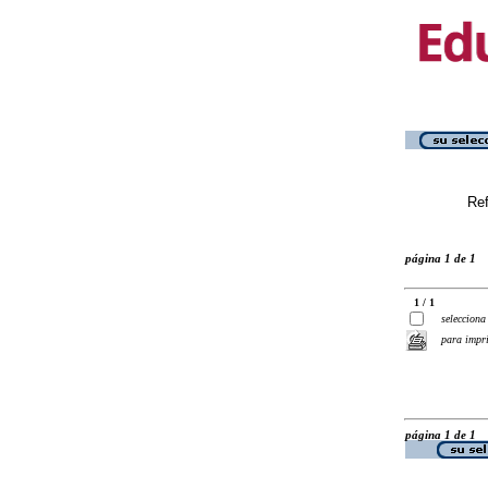
Ref
página 1 de 1
1 / 1
selecciona
para impr
página 1 de 1