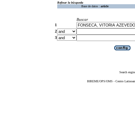
Refinar la búsqueda
Base de datos :
article
Buscar
1
2
3
Search engin
BIREME/OPS/OMS - Centro Latinoameri