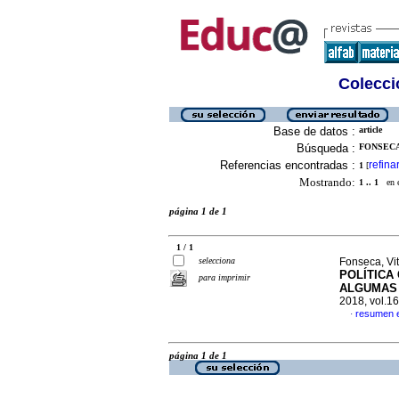
Colecció
Base de datos :
article
Búsqueda :
FONSECA
Referencias encontradas :
refina
1
[
Mostrando:
1 .. 1
en el
página 1 de 1
1 / 1
selecciona
Fonseca, Vi
POLÍTICA 
para imprimir
ALGUMAS
2018, vol.1
resumen 
·
página 1 de 1