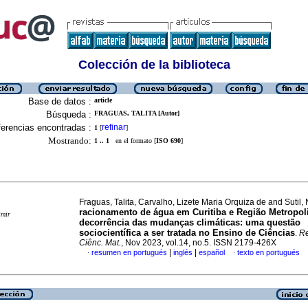
Colección de la biblioteca
Base de datos :
article
Búsqueda :
FRAGUAS, TALITA [Autor]
erencias encontradas :
refinar
1
[
]
Mostrando:
1 .. 1
en el formato [
ISO 690
]
Fraguas, Talita, Carvalho, Lizete Maria Orquiza de and Sutil
racionamento de água em Curitiba e Região Metropol
imir
decorrência das mudanças climáticas: uma questão
sociocientífica a ser tratada no Ensino de Ciências
.
Re
Ciênc. Mat.
, Nov 2023, vol.14, no.5. ISSN 2179-426X
|
|
resumen en portugués
inglés
español
texto en portugués
·
·