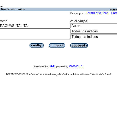
eda
Base de datos :
article
Formu
Formulario libre
For
Buscar por :
uscar
en el campo
iAH
WWWISIS
Search engine:
powered by
BIREME/OPS/OMS - Centro Latinoamericano y del Caribe de Información en Ciencias de la Salud