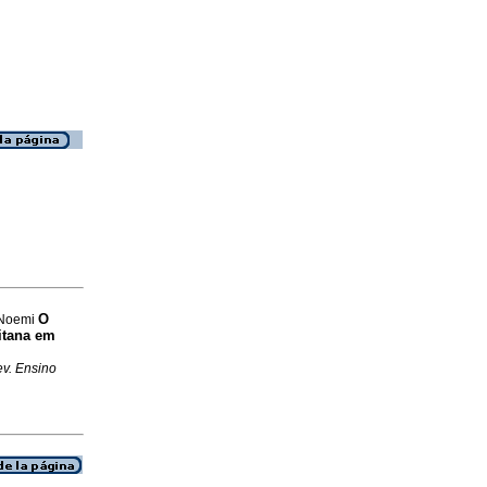
O
, Noemi
itana em
v. Ensino