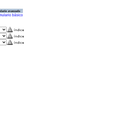
lario avanzado
mulario básico