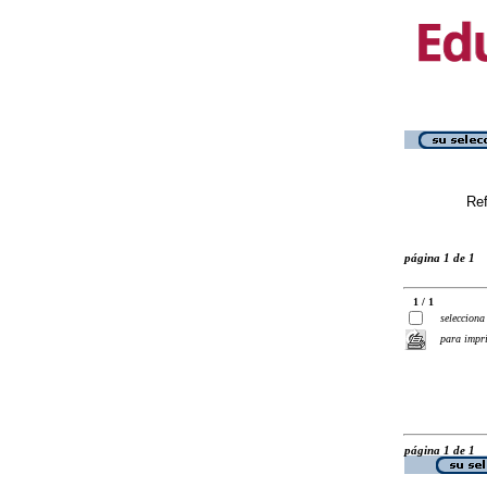
Ref
página 1 de 1
1 / 1
selecciona
para impr
página 1 de 1