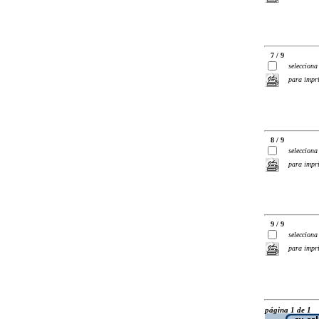
7 / 9
selecciona
para impr
8 / 9
selecciona
para impr
9 / 9
selecciona
para impr
página 1 de 1