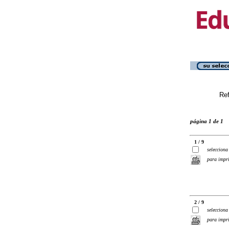
Ref
página 1 de 1
1 / 9
selecciona
para impr
2 / 9
selecciona
para impr