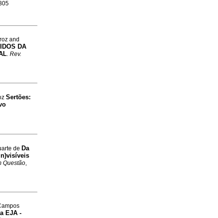
0305
iroz and
TIDOS DA
AL
.
Rev.
Sertões:
roz
vo
Da
uarte de
n)visíveis
m Questão
,
 Campos
a EJA -