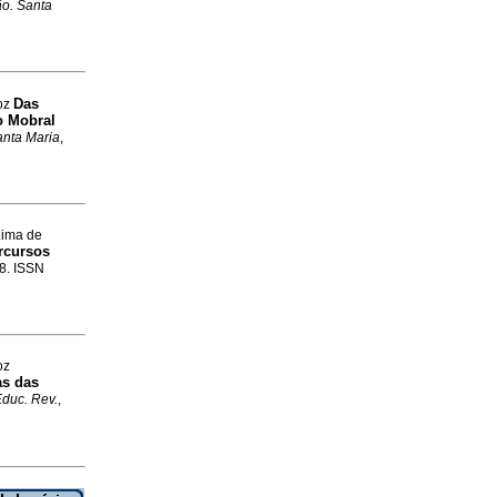
o. Santa
Das
roz
do Mobral
nta Maria
,
Lima de
rcursos
38. ISSN
oz
as das
duc. Rev.
,