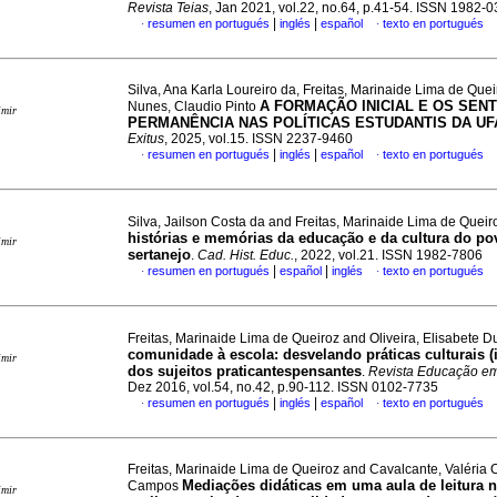
Revista Teias
, Jan 2021, vol.22, no.64, p.41-54. ISSN 1982-
|
|
resumen en portugués
inglés
español
texto en portugués
·
·
Silva, Ana Karla Loureiro da, Freitas, Marinaide Lima de Que
A FORMAÇÃO INICIAL E OS SEN
Nunes, Claudio Pinto
imir
PERMANÊNCIA NAS POLÍTICAS ESTUDANTIS DA UF
Exitus
, 2025, vol.15. ISSN 2237-9460
|
|
resumen en portugués
inglés
español
texto en portugués
·
·
Silva, Jailson Costa da and Freitas, Marinaide Lima de Quei
histórias e memórias da educação e da cultura do po
imir
sertanejo
.
Cad. Hist. Educ.
, 2022, vol.21. ISSN 1982-7806
|
|
resumen en portugués
español
inglés
texto en portugués
·
·
Freitas, Marinaide Lima de Queiroz and Oliveira, Elisabete D
comunidade à escola: desvelando práticas culturais (i
imir
dos sujeitos praticantespensantes
.
Revista Educação e
Dez 2016, vol.54, no.42, p.90-112. ISSN 0102-7735
|
|
resumen en portugués
inglés
español
texto en portugués
·
·
Freitas, Marinaide Lima de Queiroz and Cavalcante, Valéria
Mediações didáticas em uma aula de leitura n
Campos
imir