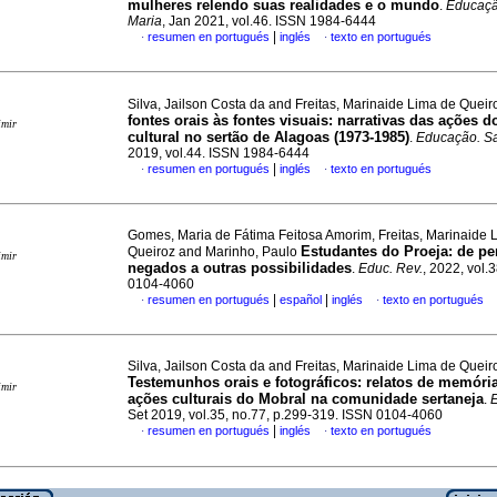
mulheres relendo suas realidades e o mundo
.
Educaçã
Maria
, Jan 2021, vol.46. ISSN 1984-6444
|
resumen en portugués
inglés
texto en portugués
·
·
Silva, Jailson Costa da and Freitas, Marinaide Lima de Quei
fontes orais às fontes visuais: narrativas das ações 
imir
cultural no sertão de Alagoas (1973-1985)
.
Educação. Sa
2019, vol.44. ISSN 1984-6444
|
resumen en portugués
inglés
texto en portugués
·
·
Gomes, Maria de Fátima Feitosa Amorim, Freitas, Marinaide 
Estudantes do Proeja: de pe
Queiroz and Marinho, Paulo
imir
negados a outras possibilidades
.
Educ. Rev.
, 2022, vol.
0104-4060
|
|
resumen en portugués
español
inglés
texto en portugués
·
·
Silva, Jailson Costa da and Freitas, Marinaide Lima de Queir
Testemunhos orais e fotográficos: relatos de memóri
imir
ações culturais do Mobral na comunidade sertaneja
.
E
Set 2019, vol.35, no.77, p.299-319. ISSN 0104-4060
|
resumen en portugués
inglés
texto en portugués
·
·