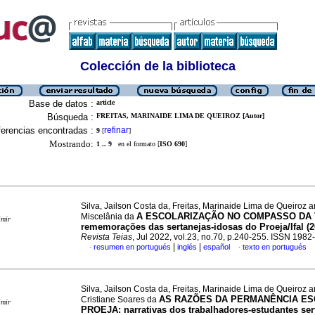
Colección de la biblioteca
Base de datos :
article
Búsqueda :
FREITAS, MARINAIDE LIMA DE QUEIROZ [Autor]
erencias encontradas :
refinar
9
[
]
Mostrando:
1 .. 9
en el formato [
ISO 690
]
Silva, Jailson Costa da, Freitas, Marinaide Lima de Queiroz a
A ESCOLARIZAÇÃO NO COMPASSO DA 
Miscelânia da
imir
rememorações das sertanejas-idosas do Proeja/Ifal (2
Revista Teias
, Jul 2022, vol.23, no.70, p.240-255. ISSN 198
|
|
resumen en portugués
inglés
español
texto en portugués
·
·
Silva, Jailson Costa da, Freitas, Marinaide Lima de Queiroz a
AS RAZÕES DA PERMANÊNCIA E
Cristiane Soares da
imir
PROEJA: narrativas dos trabalhadores-estudantes ser