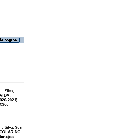
nd Silva,
VIDA:
020-2021)
.
2-0305
nd Silva, Suzi
SCOLAR NO
tanejos
.