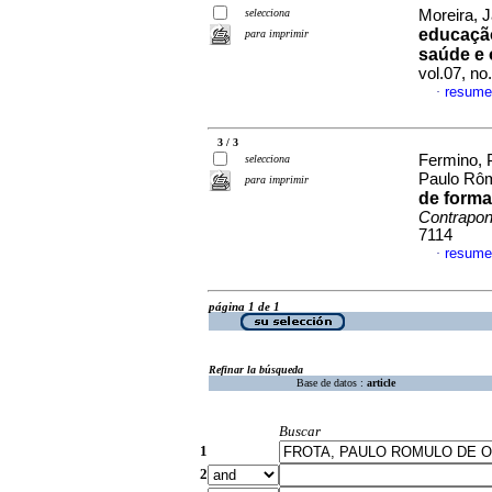
selecciona
Moreira, J
educação
para imprimir
saúde e
vol.07, n
resume
·
3 / 3
Fermino, P
selecciona
Paulo Rôm
para imprimir
de form
Contrapon
7114
resume
·
página 1 de 1
Refinar la búsqueda
Base de datos :
article
Buscar
1
2