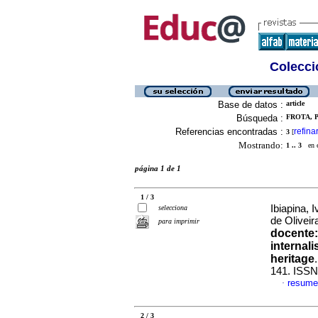
Colecció
Base de datos :
article
Búsqueda :
FROTA, 
Referencias encontradas :
refina
3
[
Mostrando:
1 .. 3
en el
página 1 de 1
1 / 3
Ibiapina,
selecciona
de Olivei
para imprimir
docente:
internali
heritage
141. ISSN
resume
·
2 / 3