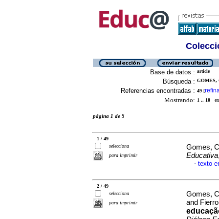
Colecció
Base de datos :
article
Búsqueda :
GOMES, 
Referencias encontradas :
refin
49
[
Mostrando:
1 .. 10
en 
página 1 de 5
1 / 49
selecciona
Gomes, Ca
Educativa
para imprimir
texto e
·
2 / 49
Gomes, Ca
selecciona
and Fierro
para imprimir
educação