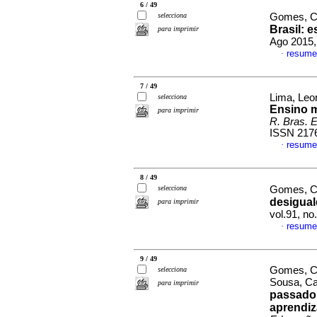
6 / 49
selecciona
Gomes, Ca
Brasil: 
para imprimir
Ago 2015,
resume
·
7 / 49
Lima, Leo
selecciona
Ensino m
para imprimir
R. Bras. E
ISSN 217
resume
·
8 / 49
selecciona
Gomes, Ca
desigual
para imprimir
vol.91, n
resume
·
9 / 49
Gomes, Ca
selecciona
Sousa, C
para imprimir
passado 
aprendiz