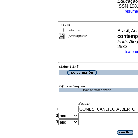
Educação.
ISSN 198
resume
·
10 / 49
selecciona
Brasil, A
contempo
para imprimir
Porto Aleg
2582
texto e
·
página 1 de 5
Refinar la búsqueda
Base de datos :
article
Buscar
1
2
3