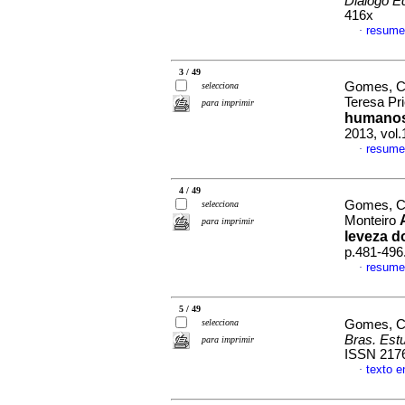
Diálogo E
416x
resume
·
3 / 49
Gomes, Ca
selecciona
Teresa Pr
para imprimir
humanos
2013, vol
resume
·
4 / 49
Gomes, Ca
selecciona
Monteiro
para imprimir
leveza d
p.481-496
resume
·
5 / 49
selecciona
Gomes, Ca
Bras. Est
para imprimir
ISSN 217
texto e
·