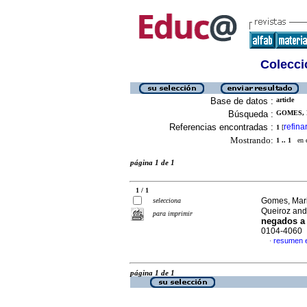
Colecció
Base de datos :
article
Búsqueda :
GOMES, 
Referencias encontradas :
refina
1
[
Mostrando:
1 .. 1
en el
página 1 de 1
1 / 1
Gomes, Mari
selecciona
Queiroz and
para imprimir
negados a 
0104-4060
resumen 
·
página 1 de 1