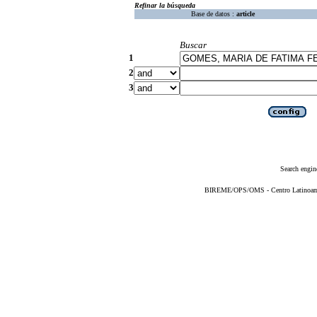
Refinar la búsqueda
Base de datos :
article
Buscar
1
2
3
Search engin
BIREME/OPS/OMS - Centro Latinoameri