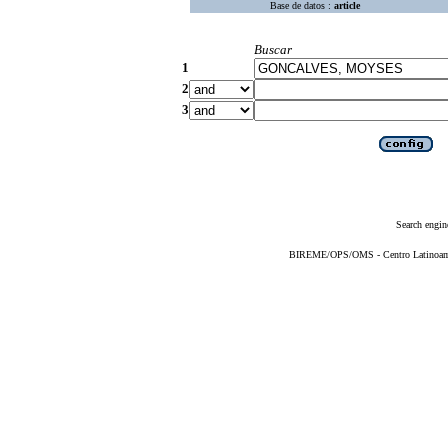
Base de datos :
article
Buscar
1
2
3
Search engin
BIREME/OPS/OMS - Centro Latinoameri