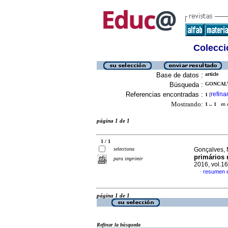
Colecció
Base de datos :
article
Búsqueda :
GONCALV
Referencias encontradas :
refina
1
[
Mostrando:
1 .. 1
en el
página 1 de 1
1 / 1
selecciona
Gonçalves,
primários 
para imprimir
2016, vol.1
resumen 
·
página 1 de 1
Refinar la búsqueda