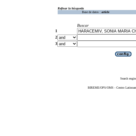
Refinar la búsqueda
Base de datos :
article
Buscar
1
2
3
Search engin
BIREME/OPS/OMS - Centro Latinoameri