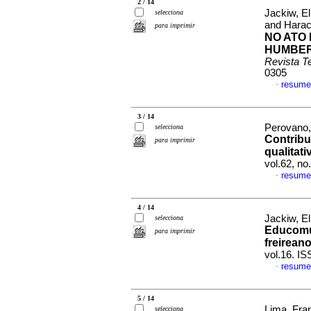
2 / 14
Jackiw, El
selecciona
and Harac
para imprimir
NO ATO
HUMBERT
Revista T
0305
resume
·
3 / 14
Perovano,
selecciona
Contribu
para imprimir
qualitat
vol.62, n
resume
·
4 / 14
Jackiw, E
selecciona
Educomun
para imprimir
freirean
vol.16. I
resume
·
5 / 14
Lima, Fran
selecciona