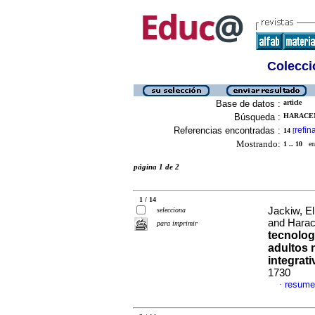
Colecció
Base de datos :
article
Búsqueda :
HARACEM
Referencias encontradas :
refin
14
[
Mostrando:
1 .. 10
en 
página 1 de 2
1 / 14
Jackiw, El
selecciona
and Harac
para imprimir
tecnolog
adultos 
integrati
1730
resume
·