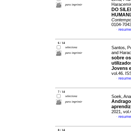
Haracemi
para imprimir
DO SIL
HUMAN
Contempo
0104-704
resume
·
6 / 14
Santos, P
selecciona
and Harac
para imprimir
sobre os
utilizad
Jovens e
vol.46. I
resume
·
7 / 14
Soek, Ana
selecciona
Andragog
para imprimir
aprendiz
2021, vol
resume
·
8 / 14