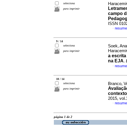
Haracemiv
selecciona
Letramen
para imprimir
campo da
Pedagog
ISSN 010
resume
·
9 / 14
Soek, Ana
selecciona
Haracemi
para imprimir
a escrit
na EJA
.
resume
·
10 / 14
Branco, V
selecciona
Avaliaçã
para imprimir
contexto
2015, vol
resume
·
página 1 de 2