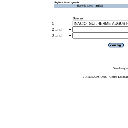
Refinar la búsqueda
Base de datos :
article
Buscar
1
2
3
Search engin
BIREME/OPS/OMS - Centro Latinoameri