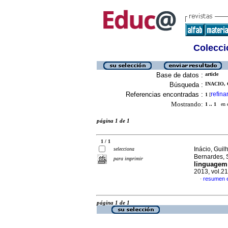
Colecció
Base de datos :
article
Búsqueda :
INACIO,
Referencias encontradas :
refina
1
[
Mostrando:
1 .. 1
en el
página 1 de 1
1 / 1
Inácio, Gui
selecciona
Bernardes, 
para imprimir
linguagem 
2013, vol.2
resumen 
·
página 1 de 1