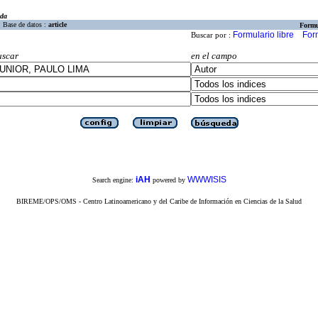
eda
Base de datos :
article
Formu
Formulario libre
For
Buscar por :
uscar
en el campo
iAH
WWWISIS
Search engine:
powered by
BIREME/OPS/OMS - Centro Latinoamericano y del Caribe de Información en Ciencias de la Salud