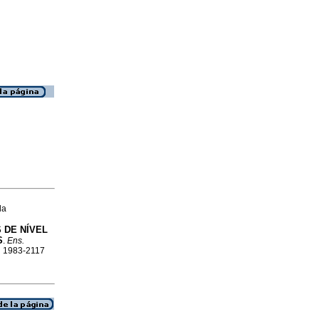
da
 DE NÍVEL
S
.
Ens.
SN 1983-2117