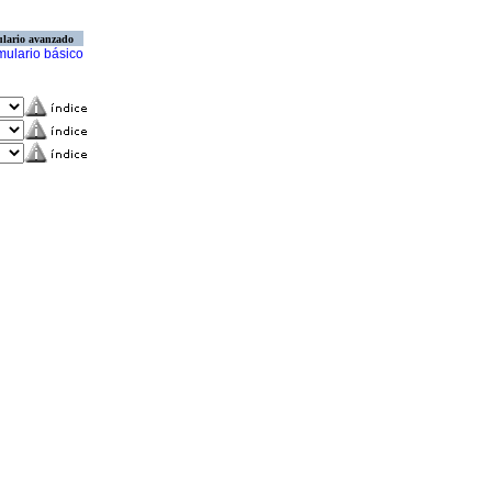
lario avanzado
mulario básico