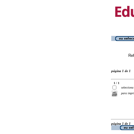
Ref
página 1 de 1
1 / 1
selecciona
para impr
página 1 de 1