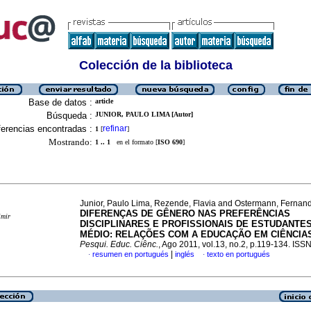
Colección de la biblioteca
Base de datos :
article
Búsqueda :
JUNIOR, PAULO LIMA [Autor]
erencias encontradas :
refinar
1
[
]
Mostrando:
1 .. 1
en el formato [
ISO 690
]
Junior, Paulo Lima, Rezende, Flavia and Ostermann, Fernan
DIFERENÇAS DE GÊNERO NAS PREFERÊNCIAS
imir
DISCIPLINARES E PROFISSIONAIS DE ESTUDANTES
MÉDIO: RELAÇÕES COM A EDUCAÇÃO EM CIÊNCIA
Pesqui. Educ. Ciênc.
, Ago 2011, vol.13, no.2, p.119-134. IS
|
resumen en portugués
inglés
texto en portugués
·
·