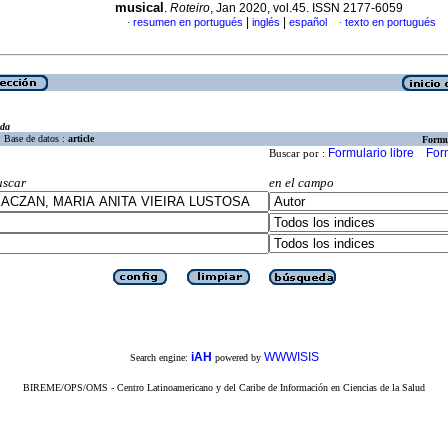
musical
.
Roteiro
, Jan 2020, vol.45. ISSN 2177-6059
|
|
resumen en portugués
inglés
español
texto en portugués
·
·
eda
Base de datos :
article
Formu
Formulario libre
For
Buscar por :
uscar
en el campo
iAH
WWWISIS
Search engine:
powered by
BIREME/OPS/OMS - Centro Latinoamericano y del Caribe de Información en Ciencias de la Salud