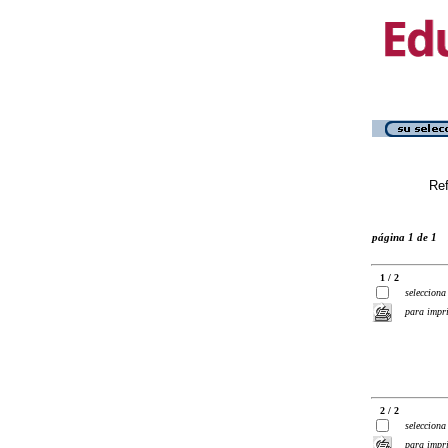
Ref
página 1 de 1
1 / 2
selecciona
para impr
2 / 2
selecciona
para impr