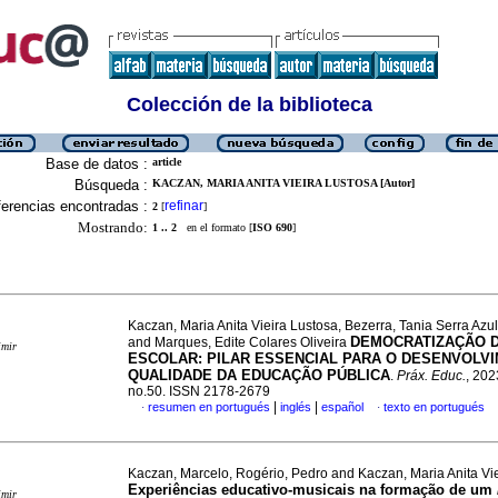
Colección de la biblioteca
Base de datos :
article
Búsqueda :
KACZAN, MARIA ANITA VIEIRA LUSTOSA [Autor]
erencias encontradas :
refinar
2
[
]
Mostrando:
1 .. 2
en el formato [
ISO 690
]
Kaczan, Maria Anita Vieira Lustosa, Bezerra, Tania Serra Az
DEMOCRATIZAÇÃO 
and Marques, Edite Colares Oliveira
imir
ESCOLAR: PILAR ESSENCIAL PARA O DESENVOLV
QUALIDADE DA EDUCAÇÃO PÚBLICA
.
Práx. Educ.
, 202
no.50. ISSN 2178-2679
|
|
resumen en portugués
inglés
español
texto en portugués
·
·
Kaczan, Marcelo, Rogério, Pedro and Kaczan, Maria Anita Vi
Experiências educativo-musicais na formação de um
imir