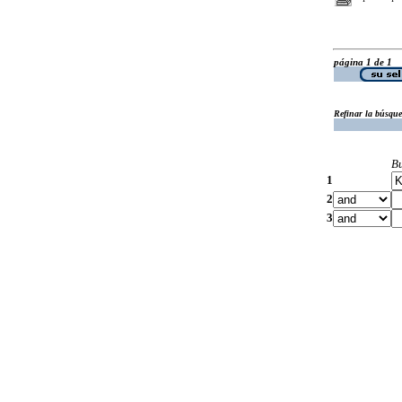
página 1 de 1
Refinar la búsqu
B
1
2
3