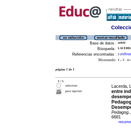
Colecció
Base de datos :
article
Búsqueda :
LACERDA
Referencias encontradas :
refina
5
[
Mostrando:
1 .. 5
en el
página 1 de 1
1 / 5
selecciona
Lacerda, 
entre in
para imprimir
desempe
Pedagogi
Desempe
Pedagog.
6681
resume
·