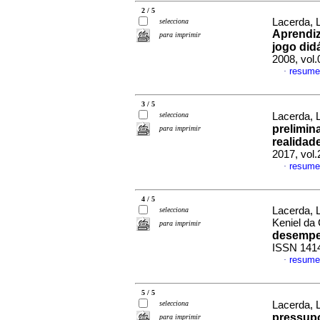
2 / 5
Lacerda, L
selecciona
Aprendiz
para imprimir
jogo didá
2008, vol
resume
·
3 / 5
selecciona
Lacerda, 
prelimin
para imprimir
realidad
2017, vol
resume
·
4 / 5
Lacerda, L
selecciona
Keniel da
para imprimir
desemp
ISSN 141
resume
·
5 / 5
selecciona
Lacerda, 
pressup
para imprimir