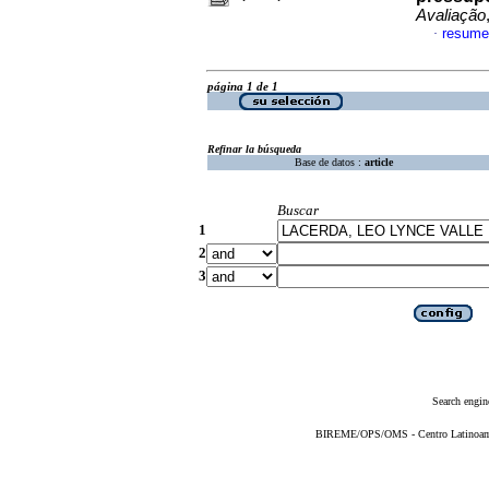
Avaliação
resume
·
página 1 de 1
Refinar la búsqueda
Base de datos :
article
Buscar
1
2
3
Search engin
BIREME/OPS/OMS - Centro Latinoameri