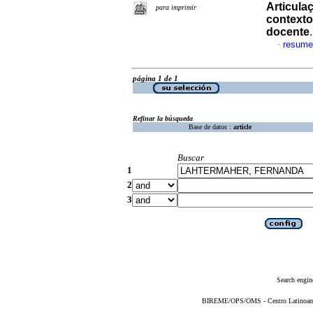
Articula
para imprimir
context
docente
resume
·
página 1 de 1
Refinar la búsqueda
Base de datos :
article
Buscar
1
2
3
Search engin
BIREME/OPS/OMS - Centro Latinoameri