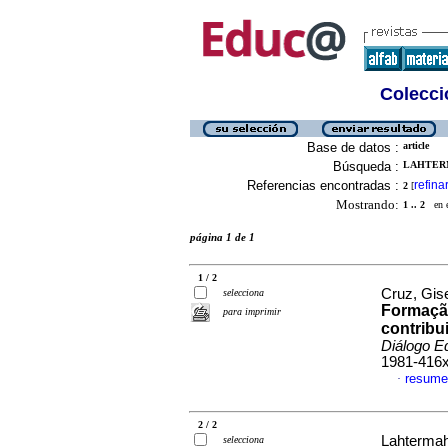
Colecció
Base de datos :
article
Búsqueda :
LAHTERM
Referencias encontradas :
refina
2
[
Mostrando:
1 .. 2
en el
página 1 de 1
1 / 2
Cruz, Gis
selecciona
Formação
para imprimir
contribu
Diálogo E
1981-416
resume
·
2 / 2
Lahtermah
selecciona