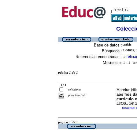
Colecció
Base de datos :
article
Búsqueda :
LOBOS, 
Referencias encontradas :
refina
1
[
Mostrando:
1 .. 1
en el
página 1 de 1
1 / 1
selecciona
Moreira, Nil
aos fios 
para imprimir
currículo 
Estud.
, Set
resumen 
·
página 1 de 1