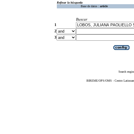
Refinar la búsqueda
Base de datos :
article
Buscar
1
2
3
Search engin
BIREME/OPS/OMS - Centro Latinoameri