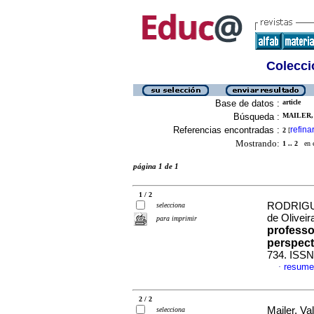
Colecció
Base de datos :
article
Búsqueda :
MAILER,
Referencias encontradas :
refina
2
[
Mostrando:
1 .. 2
en el
página 1 de 1
1 / 2
RODRIGUES
selecciona
de Olivei
para imprimir
professo
perspect
734. ISSN
resume
·
2 / 2
Mailer, Va
selecciona