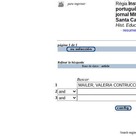
Ins
Régia
para imprimir
portuguê
jornal M
Santa Ca
Hist. Edu
resume
·
página 1 de 1
Refinar la búsqueda
Base de datos :
article
Buscar
1
2
3
Search engin