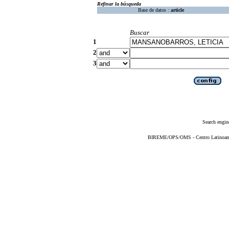
Refinar la búsqueda
Base de datos :
article
Buscar
1
2
3
Search engin
BIREME/OPS/OMS - Centro Latinoameri