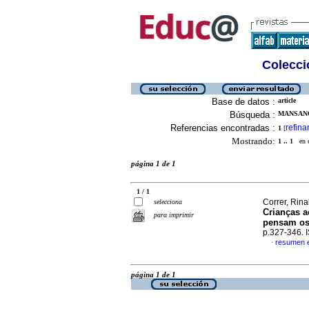
Colecció
Base de datos :
article
Búsqueda :
MANSANO
Referencias encontradas :
refina
1
[
Mostrando:
1 .. 1
en el
página 1 de 1
1 / 1
Correr, Rin
selecciona
Crianças a
para imprimir
pensam os
p.327-346.
resumen 
·
página 1 de 1