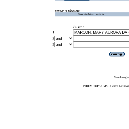
Refinar la búsqueda
Base de datos :
article
Buscar
1
2
3
Search engin
BIREME/OPS/OMS - Centro Latinoameri