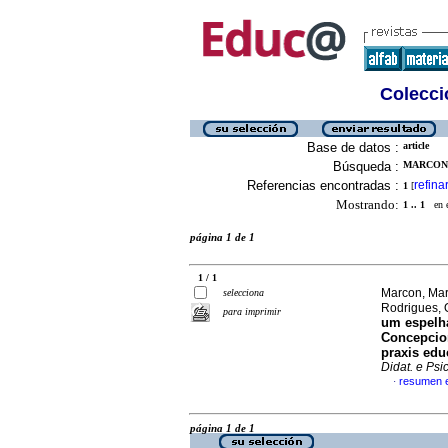
Colecció
Base de datos :
article
Búsqueda :
MARCON,
Referencias encontradas :
refina
1
[
Mostrando:
1 .. 1
en el
página 1 de 1
1 / 1
Marcon, Mar
selecciona
Rodrigues, 
para imprimir
um espelh
Concepcion
praxis edu
Didat. e Psi
resumen 
·
página 1 de 1