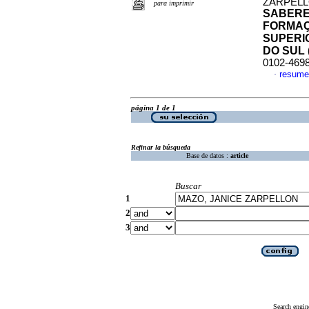
ZARPELL
para imprimir
SABERE
FORMAÇ
SUPERI
DO SUL 
0102-469
resume
·
página 1 de 1
Refinar la búsqueda
Base de datos :
article
Buscar
1
2
3
Search engin