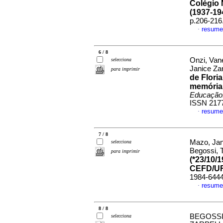
Colégio 
(1937-19
p.206-216
resume
·
6 / 8
Onzi, Vane
selecciona
Janice Za
para imprimir
de Floria
memórias
Educação
ISSN 217
resume
·
7 / 8
Mazo, Jani
selecciona
Begossi, 
para imprimir
(*23/10/
CEFD/U
1984-644
resume
·
8 / 8
BEGOSSI
selecciona