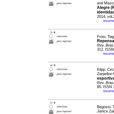
and Mazo,
para imprimir
Alegre (
identida
2014, vol
resume
·
3 / 8
Frosi, Ti
selecciona
Repensan
para imprimir
Rev. Bras
312. ISSN
resume
·
4 / 8
Kilpp, Cec
selecciona
Zarpellon
para imprimir
esportiv
Rev. Bras
85. ISSN 
resume
·
5 / 8
Begossi, 
selecciona
Janice Za
para imprimir