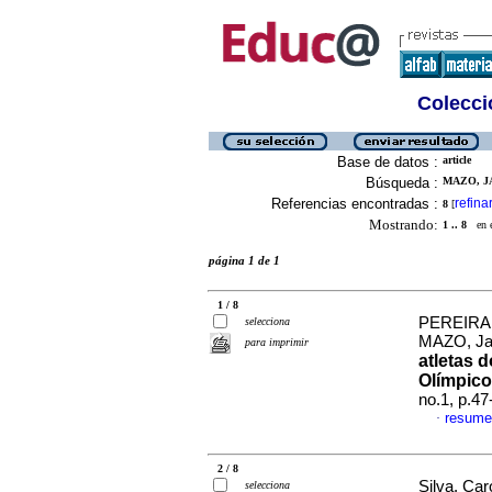
Colecció
Base de datos :
article
Búsqueda :
MAZO, J
Referencias encontradas :
refina
8
[
Mostrando:
1 .. 8
en el
página 1 de 1
1 / 8
PEREIRA, 
selecciona
MAZO, Jan
para imprimir
atletas 
Olímpic
no.1, p.4
resume
·
2 / 8
Silva, Car
selecciona