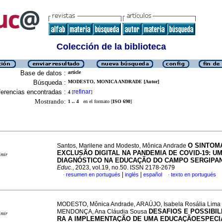
Colección de la biblioteca
Base de datos :
article
Búsqueda :
MODESTO, MONICA ANDRADE [Autor]
erencias encontradas :
refinar
4
[
]
Mostrando:
1 .. 4
en el formato [
ISO 690
]
O SINTOM
Santos, Marilene and Modesto, Mônica Andrade
EXCLUSÃO DIGITAL NA PANDEMIA DE COVID-19: U
imir
DIAGNÓSTICO NA EDUCAÇÃO DO CAMPO SERGIPA
Educ.
, 2023, vol.19, no.50. ISSN 2178-2679
|
|
resumen en portugués
inglés
español
texto en portugués
·
·
MODESTO, Mônica Andrade, ARAÚJO, Isabela Rosália Lima
DESAFIOS E POSSIBIL
MENDONÇA, Ana Cláudia Sousa
imir
RA A IMPLEMENTAÇÃO DE UMA EDUCAÇÃOESPECI