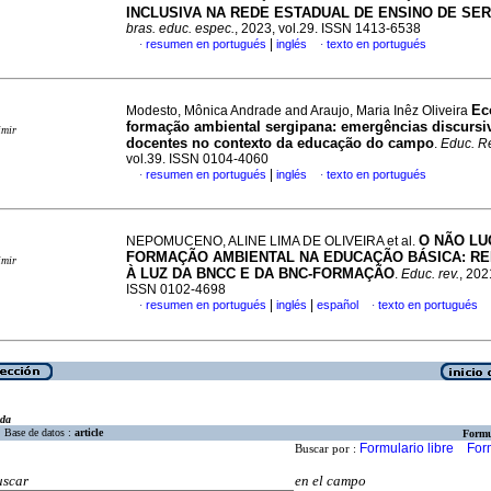
INCLUSIVA NA REDE ESTADUAL DE ENSINO DE SE
bras. educ. espec.
, 2023, vol.29. ISSN 1413-6538
|
resumen en portugués
inglés
texto en portugués
·
·
Ec
Modesto, Mônica Andrade and Araujo, Maria Inêz Oliveira
formação ambiental sergipana: emergências discursi
imir
docentes no contexto da educação do campo
.
Educ. R
vol.39. ISSN 0104-4060
|
resumen en portugués
inglés
texto en portugués
·
·
O NÃO LU
NEPOMUCENO, ALINE LIMA DE OLIVEIRA et al.
FORMAÇÃO AMBIENTAL NA EDUCAÇÃO BÁSICA: R
imir
À LUZ DA BNCC E DA BNC-FORMAÇÃO
.
Educ. rev.
, 202
ISSN 0102-4698
|
|
resumen en portugués
inglés
español
texto en portugués
·
·
eda
Base de datos :
article
Formu
Formulario libre
For
Buscar por :
uscar
en el campo