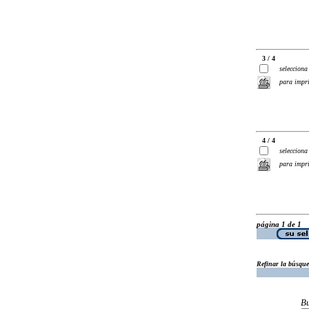
3 / 4
selecciona
para impr
4 / 4
selecciona
para impr
página 1 de 1
Refinar la búsqu
B