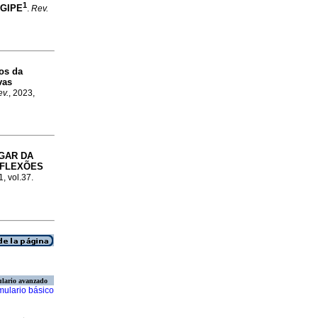
1
RGIPE
.
Rev.
os da
vas
ev.
, 2023,
GAR DA
EFLEXÕES
1, vol.37.
lario avanzado
mulario básico