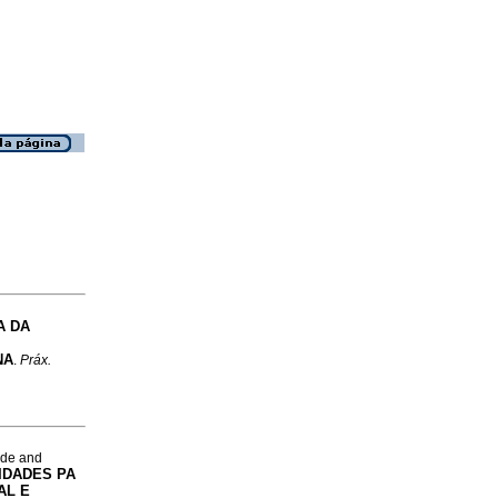
A DA
M
NA
.
Práx.
 de and
IDADES PA
AL E