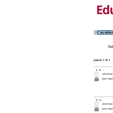
Ref
página 1 de 1
1 / 4
selecciona
para impr
2 / 4
selecciona
para impr