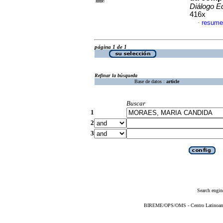
Diálogo E
416x
resume
·
página 1 de 1
Refinar la búsqueda
Base de datos :
article
Buscar
1
2
3
Search engin
BIREME/OPS/OMS - Centro Latinoameri