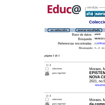
Colecció
Base de datos :
article
Búsqueda :
MORAES,
Referencias encontradas :
refina
2
[
Mostrando:
1 .. 2
en el
página 1 de 1
1 / 2
Moraes, M
selecciona
EPISTE
para imprimir
NOVA C
2021, no.
resume
·
2 / 2
selecciona
Moraes, M
da compl
para imprimir