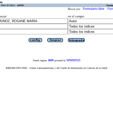
eda
Base de datos :
article
Formu
Formulario libre
For
Buscar por :
uscar
en el campo
iAH
WWWISIS
Search engine:
powered by
BIREME/OPS/OMS - Centro Latinoamericano y del Caribe de Información en Ciencias de la Salud