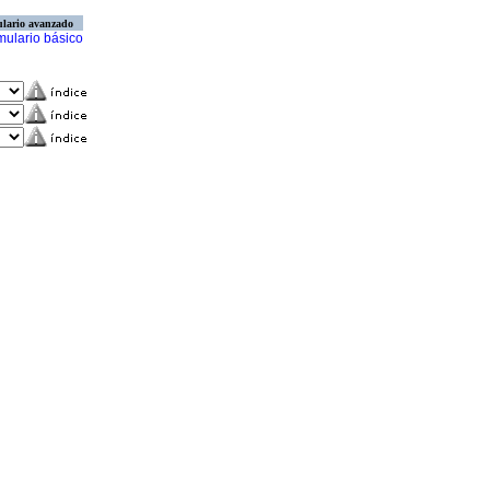
lario avanzado
mulario básico