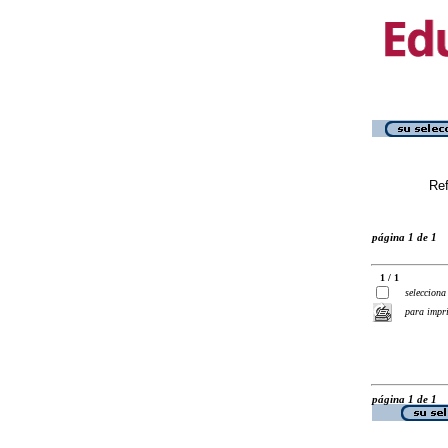
Ref
página 1 de 1
1 / 1
selecciona
para impr
página 1 de 1