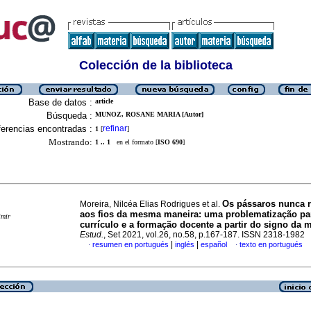
Colección de la biblioteca
Base de datos :
article
Búsqueda :
MUNOZ, ROSANE MARIA [Autor]
erencias encontradas :
refinar
1
[
]
Mostrando:
1 .. 1
en el formato [
ISO 690
]
Os pássaros nunca 
Moreira, Nilcéa Elias Rodrigues et al.
aos fios da mesma maneira: uma problematização pa
imir
currículo e a formação docente a partir do signo da 
Estud.
, Set 2021, vol.26, no.58, p.167-187. ISSN 2318-1982
|
|
resumen en portugués
inglés
español
texto en portugués
·
·