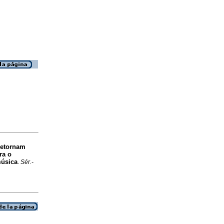
retornam
ra o
música
.
Sér.-