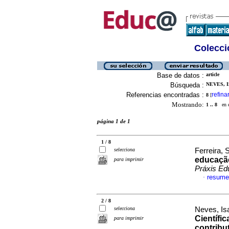
Colecció
Base de datos :
article
Búsqueda :
NEVES, I
Referencias encontradas :
refina
8
[
Mostrando:
1 .. 8
en el
página 1 de 1
1 / 8
selecciona
Ferreira, 
educação
para imprimir
Práxis Ed
resume
·
2 / 8
selecciona
Neves, Is
Científi
para imprimir
contribu