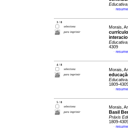
Educativa
resume
·
3 / 8
selecciona
Morais, An
currícul
para imprimir
interaci
Educativa
4309
resume
·
4 / 8
selecciona
Morais, An
educação
para imprimir
Educativa
1809-430
resume
·
5 / 8
selecciona
Morais, A
Basil Be
para imprimir
Práxis Ed
1809-430
resume
·