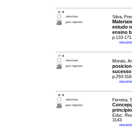
6 / 8
Silva, Pr
selecciona
Materiai
para imprimir
estudo n
ensino b
p.133-171
resume
·
7 / 8
selecciona
Morais, A
posicion
para imprimir
sucesso 
p.293-318
resume
·
8 / 8
Ferreira, 
selecciona
Concepçã
para imprimir
princípi
Educ. Rea
3143
resume
·