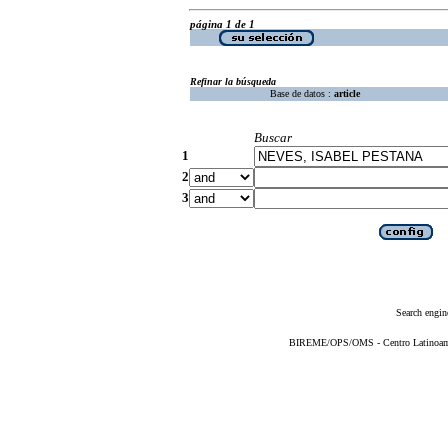
página 1 de 1
Refinar la búsqueda
Base de datos :
article
Buscar
1
2
3
Search engin
BIREME/OPS/OMS - Centro Latinoameri