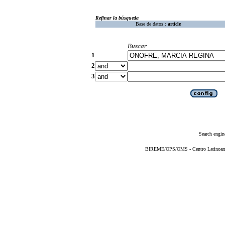
Refinar la búsqueda
Base de datos :
article
Buscar
1
2
3
Search engin
BIREME/OPS/OMS - Centro Latinoameri