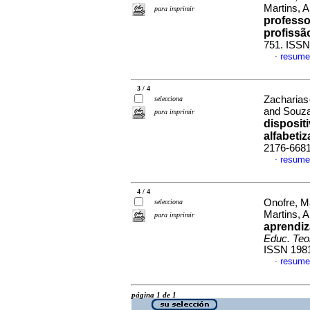
Martins, 
para imprimir
professo
profissã
751. ISSN
resume
·
3 / 4
Zacharias-
selecciona
and Souz
para imprimir
disposit
alfabeti
2176-668
resume
·
4 / 4
Onofre, M
selecciona
Martins, 
para imprimir
aprendiz
Educ. Teor
ISSN 198
resume
·
página 1 de 1