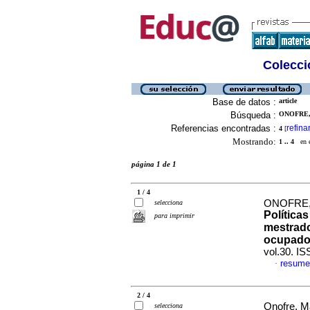
Colecció
Base de datos :
article
Búsqueda :
ONOFRE,
Referencias encontradas :
refina
4
[
Mostrando:
1 .. 4
en el
página 1 de 1
1 / 4
ONOFRE, 
selecciona
Política
para imprimir
mestrado
ocupado
vol.30. I
resume
·
2 / 4
Onofre, M
selecciona