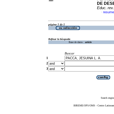
DE DES
Educ. rev.
resume
·
página 1 de 1
Refinar la búsqueda
Base de datos :
article
Buscar
1
2
3
Search engin
BIREME/OPS/OMS - Centro Latinoameri