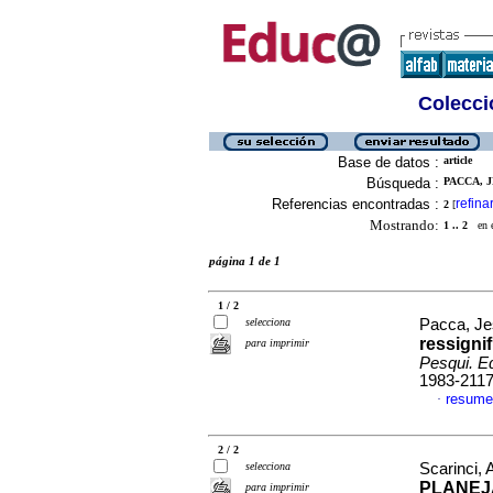
Colecció
Base de datos :
article
Búsqueda :
PACCA, JE
Referencias encontradas :
refina
2
[
Mostrando:
1 .. 2
en el
página 1 de 1
1 / 2
selecciona
Pacca, Jes
ressigni
para imprimir
Pesqui. E
1983-211
resume
·
2 / 2
selecciona
Scarinci, 
PLANEJ
para imprimir