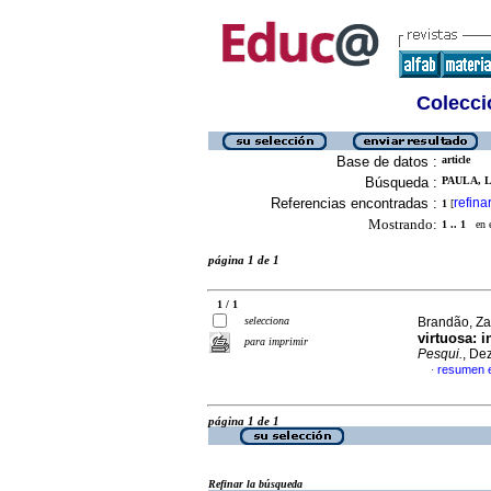
Colecció
Base de datos :
article
Búsqueda :
PAULA, L
Referencias encontradas :
refina
1
[
Mostrando:
1 .. 1
en el
página 1 de 1
1 / 1
selecciona
Brandão, Za
virtuosa: 
para imprimir
Pesqui.
, De
resumen 
·
página 1 de 1
Refinar la búsqueda