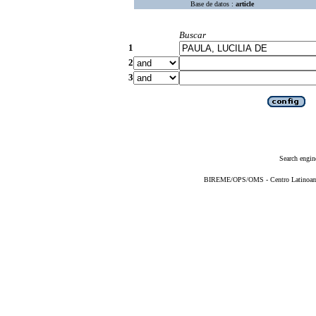
Base de datos :
article
Buscar
1
2
3
Search engin
BIREME/OPS/OMS - Centro Latinoameri