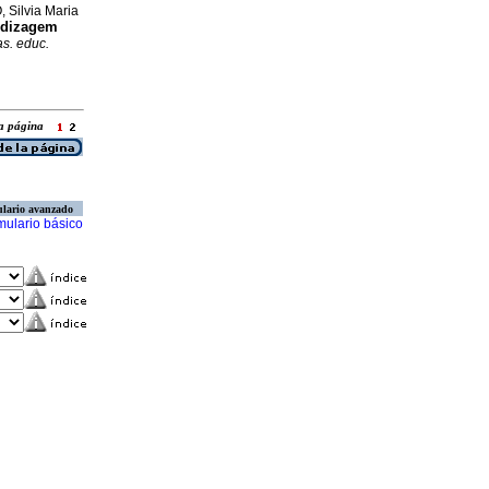
 Silvia Maria
endizagem
as. educ.
 la página
lario avanzado
mulario básico