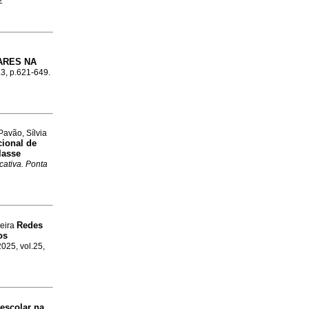
2
ARES NA
o.3, p.621-649.
Pavão, Sílvia
cional de
lasse
cativa. Ponta
Redes
veira
os
2025, vol.25,
escolar na