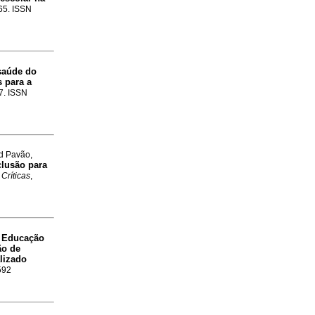
.65. ISSN
saúde do
s para a
77. ISSN
nd Pavão,
clusão para
Críticas
,
Educação
a
ão de
lizado
592