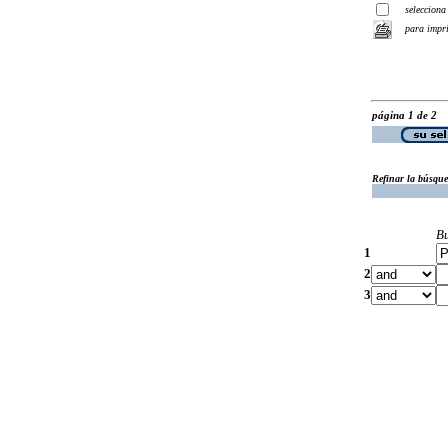
selecciona
para impr
página 1 de 2
Refinar la búsqu
B
1
2
3