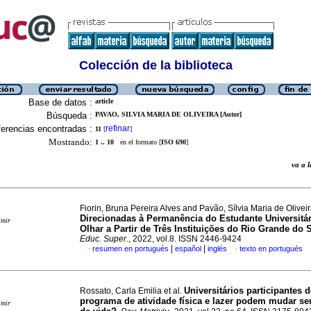
Colección de la biblioteca
Base de datos :
article
Búsqueda :
PAVAO, SILVIA MARIA DE OLIVEIRA [Autor]
erencias encontradas :
refinar
11
[
]
Mostrando:
1 .. 10
en el formato [
ISO 690
]
va a
Fiorin, Bruna Pereira Alves and Pavão, Sílvia Maria de Olivei
Direcionadas à Permanência do Estudante Universitá
imir
Olhar a Partir de Três Instituições do Rio Grande do 
Educ. Super.
, 2022, vol.8. ISSN 2446-9424
|
|
resumen en portugués
español
inglés
texto en portugués
·
·
Universitários participantes 
Rossato, Carla Emilia et al.
programa de atividade física e lazer podem mudar se
imir