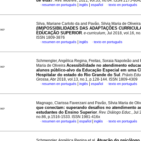
de vida?
.
Rev. Motriviv.
, 2021, vol.33, no.64. ISSN 2175-804
|
|
resumen en portugués
inglés
español
texto en portugués
·
·
Silva, Mariane Carloto da and Pavão, Silvia Maria de Oliveira
(IM)POSSIBILIDADES DAS ADAPTAÇÕES CURRICUL
imir
EDUCAÇÃO SUPERIOR
.
e-curriculum
, Jul 2018, vol.16, n
ISSN 1809-3876
|
resumen en portugués
inglés
texto en portugués
·
·
Schmengler, Angélica Regina, Freitas, Soraia Napoleão and 
Acessibilidade no atendimento educa
Maria de Oliveira
imir
alunos público-alvo da Educação Especial em uma C
Hospitalar do estado do Rio Grande do Sul
.
Práxis Edu
Grossa
, Abr 2018, vol.13, no.1, p.128-144. ISSN 1809-4309
|
|
resumen en portugués
inglés
español
texto en portugués
·
·
Magnago, Clarissa Faverzani and Pavão, Sílvia Maria de Oli
que conectam: superando desafios no atendimento a
imir
estudantes do Ensino Superior
.
Rev. Diálogo Educ.
, Jul 
no.86, p.1516-1533. ISSN 1981-416x
|
|
resumen en portugués
español
inglés
texto en portugués
·
·
Atuação do psicólogo 
Schmengler, Angélica Regina et al.