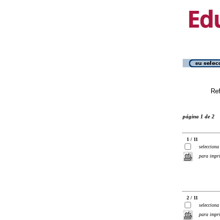
Ref
página 1 de 2
1 / 11
selecciona
para impr
2 / 11
selecciona
para impr