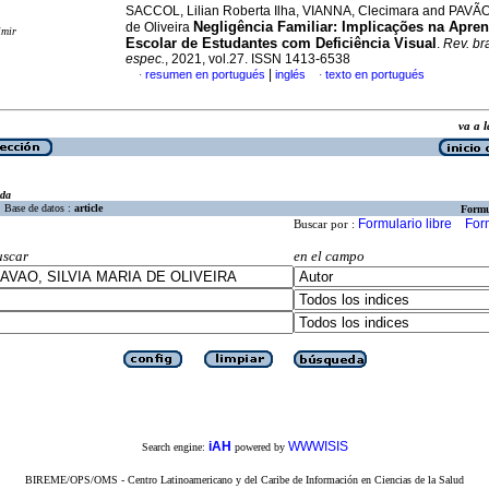
SACCOL, Lilian Roberta Ilha, VIANNA, Clecimara and PAVÃO,
Negligência Familiar: Implicações na Apr
de Oliveira
imir
Escolar de Estudantes com Deficiência Visual
.
Rev. br
espec.
, 2021, vol.27. ISSN 1413-6538
|
resumen en portugués
inglés
texto en portugués
·
·
va a
eda
Base de datos :
article
Formu
Formulario libre
For
Buscar por :
uscar
en el campo
iAH
WWWISIS
Search engine:
powered by
BIREME/OPS/OMS - Centro Latinoamericano y del Caribe de Información en Ciencias de la Salud