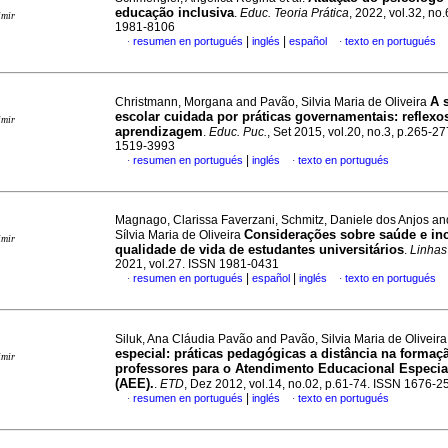
educação inclusiva
.
Educ. Teoria Prática
, 2022, vol.32, no
imir
1981-8106
|
|
resumen en portugués
inglés
español
texto en portugués
·
·
A 
Christmann, Morgana and Pavão, Silvia Maria de Oliveira
escolar cuidada por práticas governamentais: reflexo
imir
aprendizagem
.
Educ. Puc.
, Set 2015, vol.20, no.3, p.265-2
1519-3993
|
resumen en portugués
inglés
texto en portugués
·
·
Magnago, Clarissa Faverzani, Schmitz, Daniele dos Anjos a
Considerações sobre saúde e in
Sílvia Maria de Oliveira
imir
qualidade de vida de estudantes universitários
.
Linhas 
2021, vol.27. ISSN 1981-0431
|
|
resumen en portugués
español
inglés
texto en portugués
·
·
Siluk, Ana Cláudia Pavão and Pavão, Silvia Maria de Oliveir
especial: práticas pedagógicas a distância na formaç
imir
professores para o Atendimento Educacional Especia
(AEE).
.
ETD
, Dez 2012, vol.14, no.02, p.61-74. ISSN 1676-2
|
resumen en portugués
inglés
texto en portugués
·
·