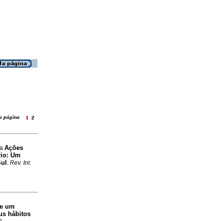
 la página
Ações
ra
rio: Um
Sul
.
Rev. Int.
de um
us hábitos